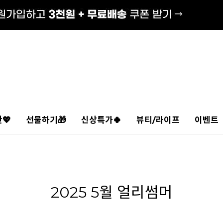
💖
선물하기🎁
신상특가🍀
뷰티/라이프
이벤트
2025 5월 얼리썸머