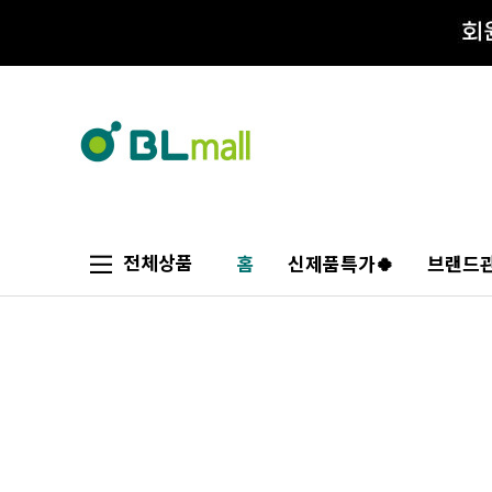
전체상품
홈
신제품특가🍀
브랜드관