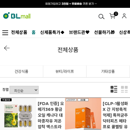
0
전체상품
홈
신제품특가🍀
브랜드관💖
선물하기🎁
신상특
전체상품
건강식품
뷰티/라이프
기타상품
정렬
[FDA 인증] 오
[GLP-1활성화
메가369 황금
X 간 지방축적
오일 캐나다 대
억제] 특허균주
마종자유 저온
닥터피츠 메타
압착 엑스트라
프로 쿨멜팅 유