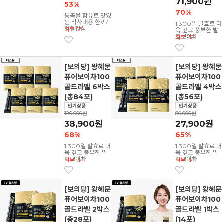
71,900원
53%
70%
통곡물 함유로 맛있
는 식사대용 한끼/
1,300일 발효로 더
영양간식
리뷰 53
욱 깊고 풍부한 발
효보이차
리뷰 137
[보의당] 왕혜문
[보의당] 왕혜문
퓨어보이차100
퓨어보이차100
골드라벨 6박스
골드라벨 4박스
(총84포)
(총56포)
120,000원
80,000원
38,900원
27,900원
68%
65%
1,300일 발효로 더
1,300일 발효로 더
욱 깊고 풍부한 발
욱 깊고 풍부한 발
효보이차
효보이차
리뷰 137
리뷰 137
[보의당] 왕혜문
[보의당] 왕혜문
퓨어보이차100
퓨어보이차100
골드라벨 2박스
골드라벨 1박스
(총28포)
(14포)