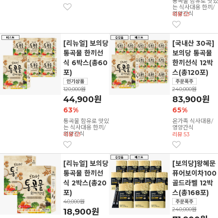
통곡물 함유로 맛있
는 식사대용 한끼/
영양간식
리뷰 53
[리뉴얼] 보의당
[국내산 30곡]
통곡물 한끼선
보의당 통곡물
식 6박스(총60
한끼선식 12박
포)
스(총120포)
120,000원
240,000원
44,900원
83,900원
63%
65%
통곡물 함유로 맛있
온가족 식사대용/
는 식사대용 한끼/
영양간식
영양간식
리뷰 53
리뷰 53
[리뉴얼] 보의당
[보의당]왕혜문
통곡물 한끼선
퓨어보이차100
식 2박스(총20
골드라벨 12박
포)
스(총168포)
40,000원
240,000원
18,900원