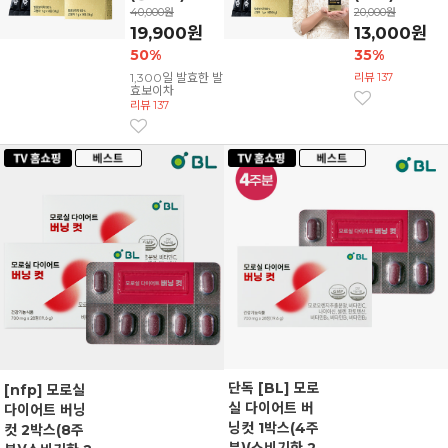
40,000원
20,000원
19,900원
13,000원
50%
35%
1,300일 발효한 발
리뷰 137
효보이차
리뷰 137
단독 [BL] 모로
[nfp] 모로실
실 다이어트 버
다이어트 버닝
닝컷 1박스(4주
컷 2박스(8주