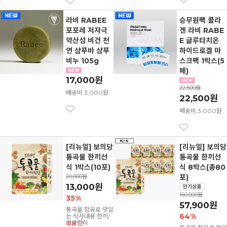
라비 RABEE
승무원팩 콜라
포포레 저자극
겐 라비 RABE
약산성 비건 천
E 글루타치온
연 샴푸바 샴푸
하이드로겔 마
비누 105g
스크팩 1박스(5
매)
17,000원
22,500원
배송비 3,000원
22,500원
배송비 3,000원
[리뉴얼] 보의당
[리뉴얼] 보의당
통곡물 한끼선
통곡물 한끼선
식 1박스(10포)
식 8박스(총80
20,000원
포)
13,000원
160,000원
35%
57,900원
통곡물 함유로 맛있
64%
는 식사대용 한끼/
영양간식
리뷰 53