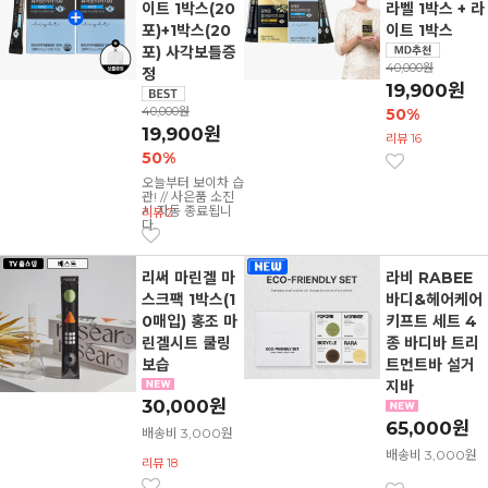
이트 1박스(20
라벨 1박스 + 라
포)+1박스(20
이트 1박스
포) 사각보틀증
40,000원
정
19,900원
40,000원
50%
19,900원
리뷰 16
50%
오늘부터 보이차 습
관! // 사은품 소진
시 자동 종료됩니
리뷰 2
다.
리써 마린겔 마
라비 RABEE
스크팩 1박스(1
바디&헤어케어
0매입) 홍조 마
키프트 세트 4
린겔시트 쿨링
종 바디바 트리
보습
트먼트바 설거
지바
30,000원
65,000원
배송비 3,000원
배송비 3,000원
리뷰 18