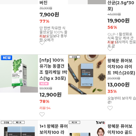
버진
산균(2.5g*30
35,000원
포)
7,900원
45,000원
19,900원
77%
56%
단 한번 착유한 식
물성오일 100% 올
GLP-1 활성화로
리브오일보다 풍부
리뷰 1
식욕·혈당 케어 간
한 오메가
지방 대사까지 한포
리뷰 5
로 끝
[nfp] 100%
왕혜문 퓨어보
유기농 동결건
이차100 라이
조 컬리케일 1박
트 1박스(20포)
스(1g x 30포)
20,000원
13,000원
59,900원
35%
12,900원
오늘부터 보이차 습
78%
관!
리뷰 94
1+1 왕혜문 퓨어
왕혜문 퓨어보
보이차100 라
이차100 골드