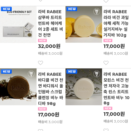
라비 RABEE
라비 RABEE
샴푸바 트리트
라라 비건 과일
먼트바 헤어케
야채 세척 가능
어 2종 세트 비
설거지비누 설
건 천연
거지바 102g
32,000원
17,000원
배송비 3,000원
배송비 3,000원
라비 RABEE
라비 RABEE
바디클 비건 천
모린스 비건 천
연 바디워시 올
연 저자극 고농
인원바 스크럽
축 린스 트리트
클렌징 비누 바
먼트바 비누 10
8g
디바 98g
17,000원
17,000원
배송비 3,000원
배송비 3,000원