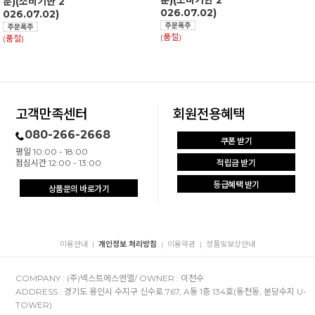
분)(소비기한 2
분)(소비기한 2
026.07.02)
026.07.02)
(품절)
(품절)
고객만족센터
회원전용혜택
080-266-2668
쿠폰 받기
평일 10:00 - 18:00
점심시간 12:00 - 13:00
적립금 받기
등급혜택 받기
상품문의 바로가기
이용안내
개인정보 처리방침
이용약관
정품및보상안내
|
|
|
COMPANY : (주)넥스트에스엔엘/ OWNER : 이천수
ADDRESS : 경기도 용인시 수지구 신수로 767, A동 1층 134호(동천동, 분당수지 U-
TOWER)