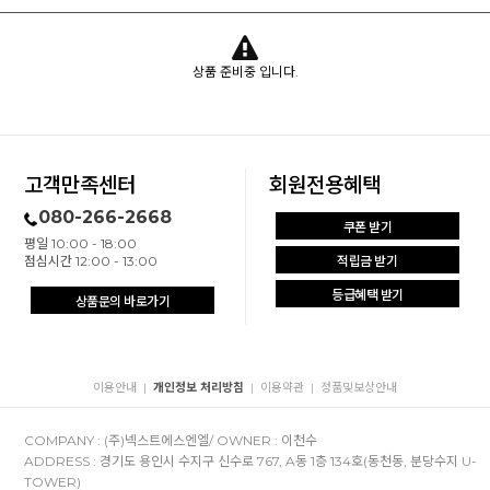
상품 준비중 입니다.
고객만족센터
회원전용혜택
080-266-2668
쿠폰 받기
평일 10:00 - 18:00
점심시간 12:00 - 13:00
적립금 받기
등급혜택 받기
상품문의 바로가기
이용안내
개인정보 처리방침
이용약관
정품및보상안내
|
|
|
COMPANY : (주)넥스트에스엔엘/ OWNER : 이천수
ADDRESS : 경기도 용인시 수지구 신수로 767, A동 1층 134호(동천동, 분당수지 U-
TOWER)