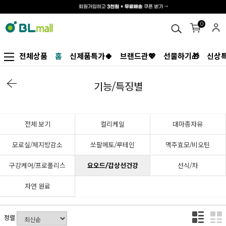
0
전체상품
홈
신제품특가🍀
브랜드관💖
선물하기🎁
신상특
기능/특징별
전체 보기
컬리케일
대마종자유
모로실/체지방감소
쏘팔메토/루테인
맥주효모/비오틴
구강케어/프로폴리스
요오드/갑상선건강
선식/차
자연 원료
정렬