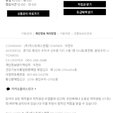
평일 10:00 - 18:00
점심시간 12:00 - 13:00
적립금 받기
등급혜택 받기
상품문의 바로가기
이용안내
개인정보 처리방침
이용약관
정품및보상안내
|
|
|
COMPANY : (주)넥스트에스엔엘/ OWNER : 이천수
ADDRESS : 경기도 용인시 수지구 신수로 767, A동 1층 134호(동천동, 분당수지 U-
TOWER)
CS CENTER : 080-266-2668
개인정보관리책임자 : 이천수
건강기능식품일반판매업 영업신고 : 제 2018-0114494호
사업자등록번호 : 891-86-00278
통신판매업신고 : 2019-용인수지-0763호
카카오플러스친구 +
당사의 모든 제작물의 저작권은 비엘몰에 있으며, 무단복제나 도용은 저작권법 (97조5
항)에의해 금지되어 있습니다.이를 위반시 법적인 처벌을 받을 수 있습니다