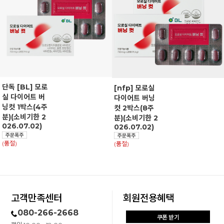
단독 [BL] 모로
[nfp] 모로실
실 다이어트 버
다이어트 버닝
닝컷 1박스(4주
컷 2박스(8주
분)(소비기한 2
분)(소비기한 2
026.07.02)
026.07.02)
(품절)
(품절)
고객만족센터
회원전용혜택
080-266-2668
쿠폰 받기