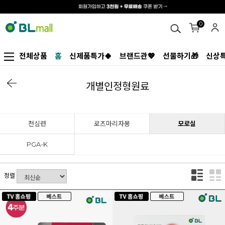
0
전체상품
홈
신제품특가🍀
브랜드관💖
선물하기🎁
신상특
개별인정형원료
천심련
로즈마리자몽
모로실
PGA-K
정렬