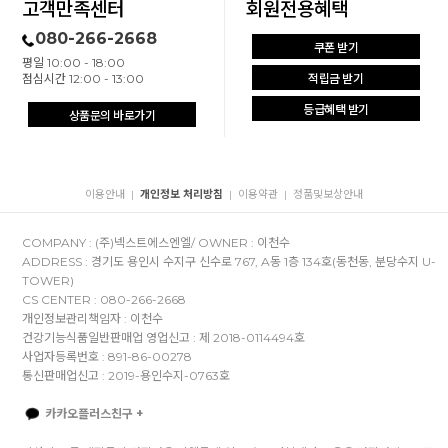
고객만족센터
회원전용혜택
080-266-2668
쿠폰 받기
평일 10:00 - 18:00
점심시간 12:00 - 13:00
적립금 받기
등급혜택 받기
상품문의 바로가기
이용안내
개인정보 처리방침
이용약관
정품및보상안내
|
|
|
COMPANY : (주)넥스트에스엔엘/ OWNER : 이천수
ADDRESS : 경기도 용인시 수지구 신수로 767, A동 1층 134호(동천동, 분당수지 U-
TOWER)
CS CENTER : 080-266-2668
개인정보관리책임자 : 이천수
건강기능식품일반판매업 영업신고 : 제 2018-0114494호
사업자등록번호 : 891-86-00278
통신판매업신고 : 2019-용인수지-0763호
카카오플러스친구 +