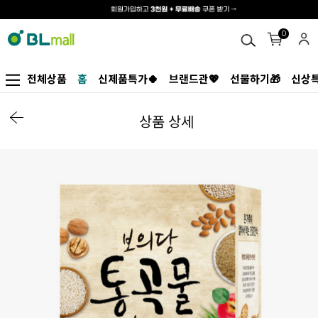
0
전체상품
홈
신제품특가🍀
브랜드관💖
선물하기🎁
신상특
상품 상세