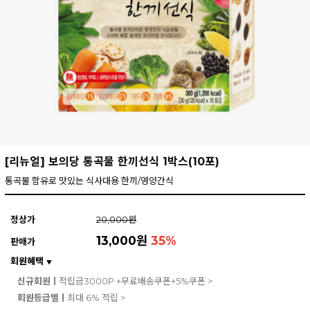
[리뉴얼] 보의당 통곡물 한끼선식 1박스(10포)
통곡물 함유로 맛있는 식사대용 한끼/영양간식
정상가
20,000원
13,000원
35
%
판매가
회원혜택
▼
신규회원ㅣ
적립금3000P +무료배송쿠폰+5%쿠폰 >
회원등급별ㅣ
최대 6% 적립 >