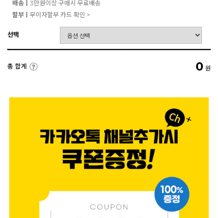
배송ㅣ
3만원이상 구매시 무료배송
할부ㅣ
무이자할부 카드 확인 >
선택
0
총 합계
원