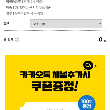
회원등급별ㅣ
최대 6% 적립 >
배송ㅣ
3만원이상 구매시 무료배송
할부ㅣ
무이자할부 카드 확인 >
선택
0
총 합계
원