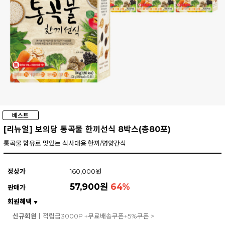
[리뉴얼] 보의당 통곡물 한끼선식 8박스(총80포)
통곡물 함유로 맛있는 식사대용 한끼/영양간식
정상가
160,000원
57,900원
64
%
판매가
회원혜택
▼
신규회원ㅣ
적립금3000P +무료배송쿠폰+5%쿠폰 >