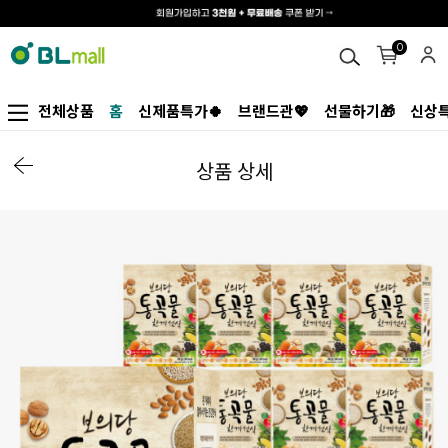
0
전체상품
홈
신제품특가🍀
브랜드관💖
선물하기🎁
신상특
상품 상세