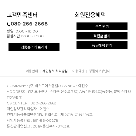
고객만족센터
회원전용혜택
080-266-2668
쿠폰 받기
평일 10:00 - 18:00
점심시간 12:00 - 13:00
적립금 받기
등급혜택 받기
상품문의 바로가기
이용안내
개인정보 처리방침
이용약관
정품및보상안내
|
|
|
COMPANY : (주)넥스트에스엔엘/ OWNER : 이천수
ADDRESS : 경기도 용인시 수지구 신수로 767, A동 1층 134호(동천동, 분당수지 U-
TOWER)
CS CENTER : 080-266-2668
개인정보관리책임자 : 이천수
건강기능식품일반판매업 영업신고 : 제 2018-0114494호
사업자등록번호 : 891-86-00278
통신판매업신고 : 2019-용인수지-0763호