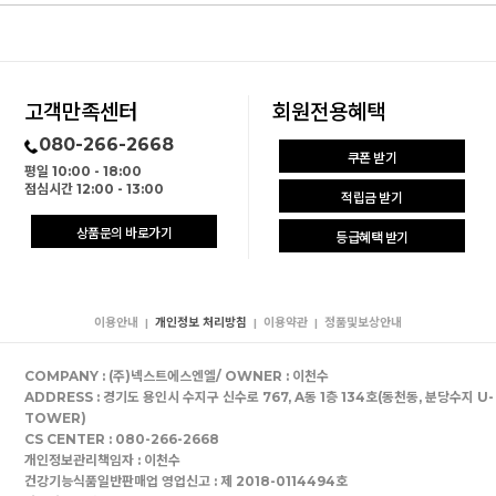
고객만족센터
회원전용혜택
080-266-2668
쿠폰 받기
평일 10:00 - 18:00
점심시간 12:00 - 13:00
적립금 받기
상품문의 바로가기
등급혜택 받기
이용안내
개인정보 처리방침
이용약관
정품및보상안내
|
|
|
COMPANY : (주)넥스트에스엔엘/ OWNER : 이천수
ADDRESS : 경기도 용인시 수지구 신수로 767, A동 1층 134호(동천동, 분당수지 U-
TOWER)
CS CENTER : 080-266-2668
개인정보관리책임자 : 이천수
건강기능식품일반판매업 영업신고 : 제 2018-0114494호