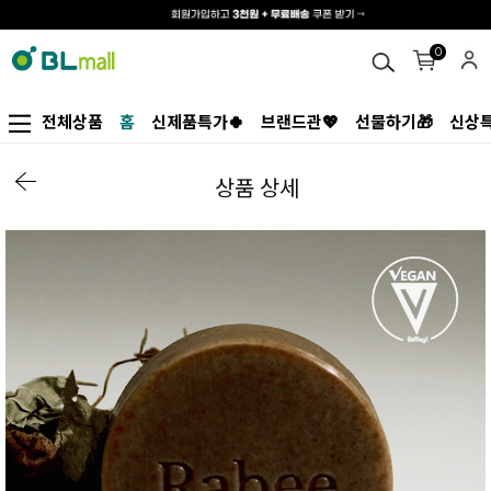
0
전체상품
홈
신제품특가🍀
브랜드관💖
선물하기🎁
신상특
상품 상세