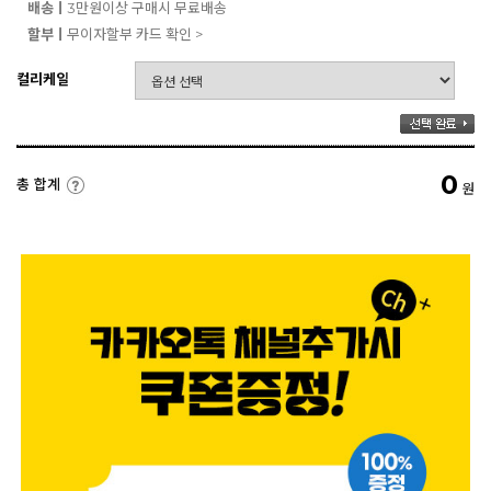
배송ㅣ
3만원이상 구매시 무료배송
할부ㅣ
무이자할부 카드 확인 >
컬리케일
0
총 합계
원