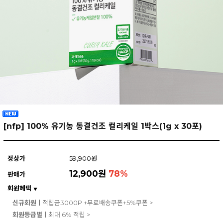
[nfp] 100% 유기농 동결건조 컬리케일 1박스(1g x 30포)
정상가
59,900원
12,900원
78
%
판매가
회원혜택
▼
신규회원ㅣ
적립금3000P +무료배송쿠폰+5%쿠폰 >
회원등급별ㅣ
최대 6% 적립 >