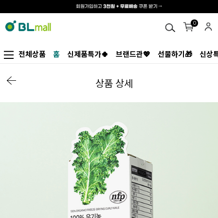
0
전체상품
홈
신제품특가🍀
브랜드관💖
선물하기🎁
신상특
상품 상세