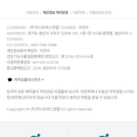
이용안내
개인정보 처리방침
이용약관
정품및보상안내
|
|
|
COMPANY : (주)넥스트에스엔엘/ OWNER : 이천수
ADDRESS : 경기도 용인시 수지구 신수로 767, A동 1층 134호(동천동, 분당수지 U-
TOWER)
CS CENTER : 080-266-2668
개인정보관리책임자 : 이천수
건강기능식품일반판매업 영업신고 : 제 2018-0114494호
사업자등록번호 : 891-86-00278
통신판매업신고 : 2019-용인수지-0763호
카카오플러스친구 +
당사의 모든 제작물의 저작권은 비엘몰에 있으며, 무단복제나 도용은 저작권법 (97조5
항)에의해 금지되어 있습니다.이를 위반시 법적인 처벌을 받을 수 있습니다
Copyright © (주)넥스트에스앤엘 All rights reserved.