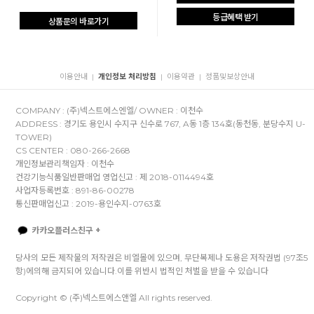
등급혜택 받기
상품문의 바로가기
이용안내
개인정보 처리방침
이용약관
정품및보상안내
|
|
|
COMPANY : (주)넥스트에스엔엘/ OWNER : 이천수
ADDRESS : 경기도 용인시 수지구 신수로 767, A동 1층 134호(동천동, 분당수지 U-
TOWER)
CS CENTER : 080-266-2668
개인정보관리책임자 : 이천수
건강기능식품일반판매업 영업신고 : 제 2018-0114494호
사업자등록번호 : 891-86-00278
통신판매업신고 : 2019-용인수지-0763호
카카오플러스친구 +
당사의 모든 제작물의 저작권은 비엘몰에 있으며, 무단복제나 도용은 저작권법 (97조5
항)에의해 금지되어 있습니다.이를 위반시 법적인 처벌을 받을 수 있습니다
Copyright © (주)넥스트에스앤엘 All rights reserved.