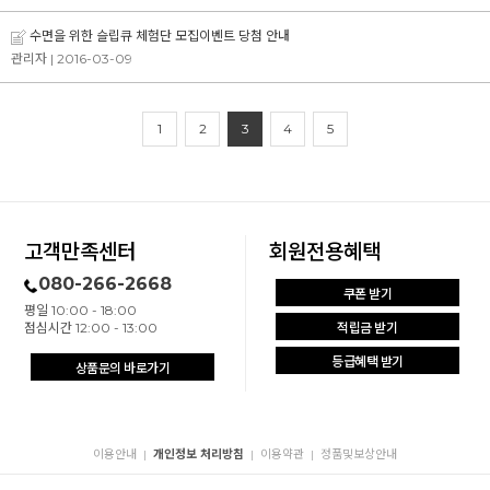
수면을 위한 슬립큐 체험단 모집이벤트 당첨 안내
관리자
| 2016-03-09
1
2
3
4
5
고객만족센터
회원전용혜택
080-266-2668
쿠폰 받기
평일 10:00 - 18:00
점심시간 12:00 - 13:00
적립금 받기
등급혜택 받기
상품문의 바로가기
이용안내
개인정보 처리방침
이용약관
정품및보상안내
|
|
|