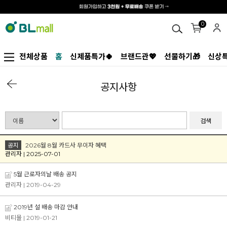
0
전체상품
홈
신제품특가🍀
브랜드관💖
선물하기🎁
신상특
공지사항
검색
공지
2026월 8월 카드사 무이자 혜택
관리자 | 2025-07-01
5월 근로자의날 배송 공지
관리자
| 2019-04-29
2019년 설 배송 마감 안내
비티몰
| 2019-01-21