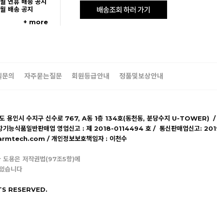
5월 연휴 배송 공지
5월 배송 공지
+ more
일문의
자주묻는질문
회원등급안내
정품및보상안내
기도 용인시 수지구 신수로 767, A동 1층 134호(동천동, 분당수지 U-TOWER) /
강기능식품일반판매업 영업신고 : 제 2018-0114494 호 / 통신판매업신고: 20
lpharmtech.com / 개인정보보호책임자 : 이천수
 도용은 저작권법(97조5항)에
 있습니다
TS RESERVED.