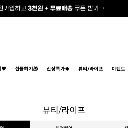
💖
선물하기🎁
신상특가🍀
뷰티/라이프
이벤트
뷰티/라이프