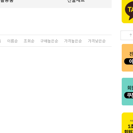
생활용품
선물세트
품
이름순
조회순
구매높은순
가격높은순
가격낮은순