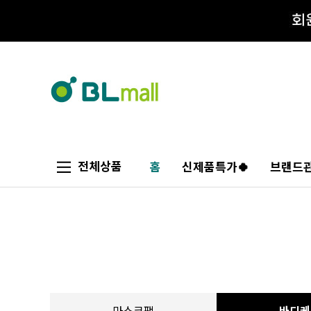
전체상품
홈
신제품특가🍀
브랜드관