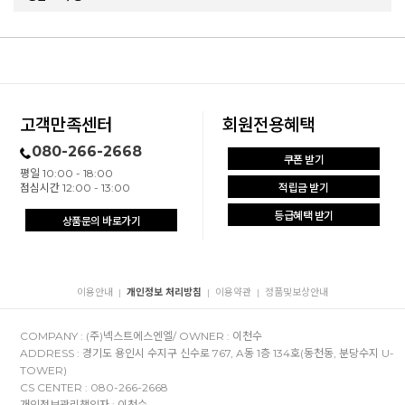
고객만족센터
회원전용혜택
080-266-2668
쿠폰 받기
평일 10:00 - 18:00
점심시간 12:00 - 13:00
적립금 받기
등급혜택 받기
상품문의 바로가기
이용안내
개인정보 처리방침
이용약관
정품및보상안내
|
|
|
COMPANY : (주)넥스트에스엔엘/ OWNER : 이천수
ADDRESS : 경기도 용인시 수지구 신수로 767, A동 1층 134호(동천동, 분당수지 U-
TOWER)
CS CENTER : 080-266-2668
개인정보관리책임자 : 이천수