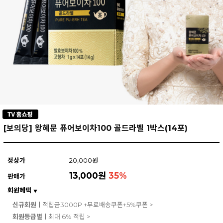
[보의당] 왕혜문 퓨어보이차100 골드라벨 1박스(14포)
정상가
20,000원
13,000원
35
%
판매가
회원혜택
▼
신규회원ㅣ
적립금3000P +무료배송쿠폰+5%쿠폰 >
회원등급별ㅣ
최대 6% 적립 >