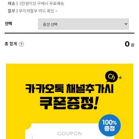
배송ㅣ
3만원이상 구매시 무료배송
할부ㅣ
무이자할부 카드 확인 >
선택
0
총 합계
원