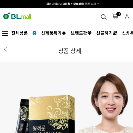
0
전체상품
홈
신제품특가🍀
브랜드관💖
선물하기🎁
신상특
상품 상세