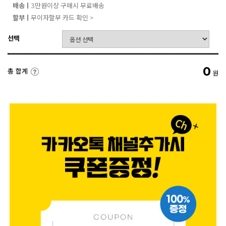
배송ㅣ
3만원이상 구매시 무료배송
할부ㅣ
무이자할부 카드 확인 >
선택
0
총 합계
원