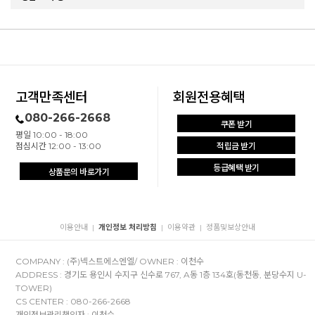
고객만족센터
회원전용혜택
080-266-2668
쿠폰 받기
평일 10:00 - 18:00
점심시간 12:00 - 13:00
적립금 받기
등급혜택 받기
상품문의 바로가기
이용안내
개인정보 처리방침
이용약관
정품및보상안내
|
|
|
COMPANY : (주)넥스트에스엔엘/ OWNER : 이천수
ADDRESS : 경기도 용인시 수지구 신수로 767, A동 1층 134호(동천동, 분당수지 U-
TOWER)
CS CENTER : 080-266-2668
개인정보관리책임자 : 이천수