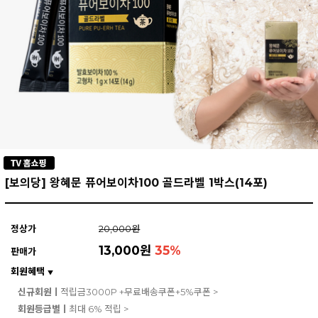
[보의당] 왕혜문 퓨어보이차100 골드라벨 1박스(14포)
정상가
20,000원
13,000원
35
%
판매가
회원혜택
▼
신규회원ㅣ
적립금3000P +무료배송쿠폰+5%쿠폰 >
회원등급별ㅣ
최대 6% 적립 >