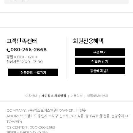
고객만족센터
회원전용혜택
080-266-2668
쿠폰 받기
평일 10:00 - 18:00
점심시간 12:00 - 13:00
적립금 받기
등급혜택 받기
상품문의 바로가기
이용안내
개인정보 처리방침
이용약관
정품및보상안내
|
|
|
COMPANY : (주)넥스트에스엔엘/ OWNER : 이천수
ADDRESS : 경기도 용인시 수지구 신수로 767, A동 1층 134호(동천동, 분당수지 U-
TOWER)
CS CENTER : 080-266-2668
개인정보관리책임자 : 이천수