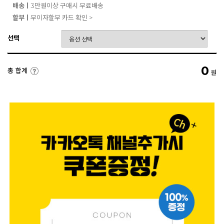
배송ㅣ
3만원이상 구매시 무료배송
할부ㅣ
무이자할부 카드 확인 >
선택
0
총 합계
원