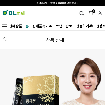
0
전체상품
홈
신제품특가🍀
브랜드관💖
선물하기🎁
신상특
상품 상세