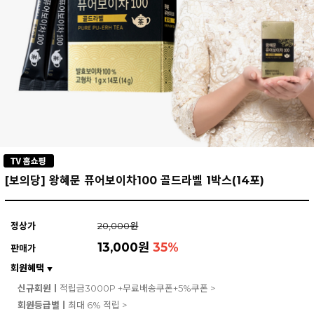
[보의당] 왕혜문 퓨어보이차100 골드라벨 1박스(14포)
정상가
20,000원
13,000원
35
%
판매가
회원혜택
▼
신규회원ㅣ
적립금3000P +무료배송쿠폰+5%쿠폰 >
회원등급별ㅣ
최대 6% 적립 >