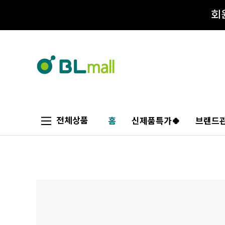
전체상품
홈
신제품특가🍀
브랜드관