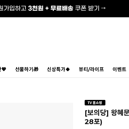
💖
선물하기🎁
신상특가🍀
뷰티/라이프
이벤트
[보의당] 왕혜
28포)