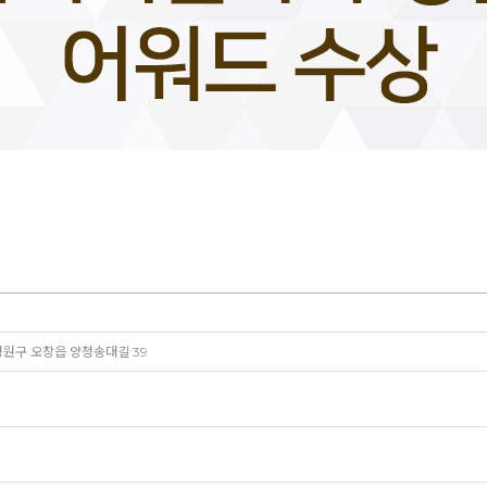
청원구 오창읍 양청송대길 39