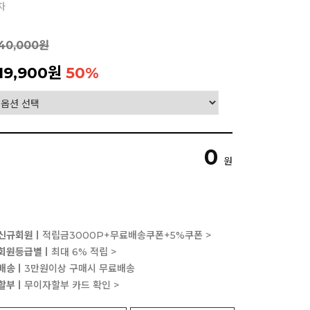
차
40,000원
19,900원
50
%
0
원
신규회원ㅣ
적립금3000P+무료배송쿠폰+5%쿠폰 >
회원등급별ㅣ
최대 6% 적립 >
배송ㅣ
3만원이상 구매시 무료배송
할부ㅣ
무이자할부 카드 확인 >