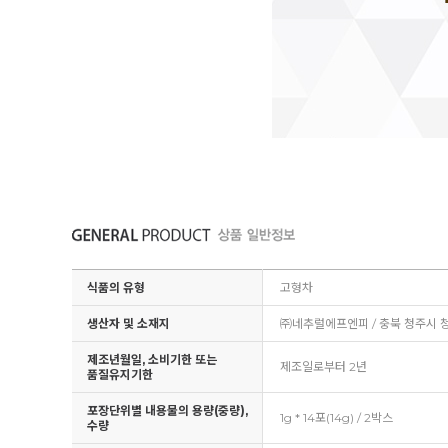
식품의 유형
고형차
생산자 및 소재지
㈜네추럴에프엔피 / 충북 청주시 
제조년월일, 소비기한 또는
제조일로부터 2년
품질유지기한
포장단위별 내용물의 용량(중량),
1g * 14포(14g) / 2박스
수량