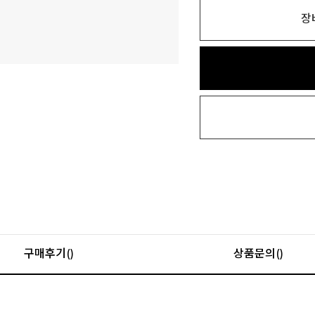
장
구매후기()
상품문의()