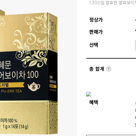
1,300일 발효한 발효보이
정상가
판매가
선택
총 합계
혜택