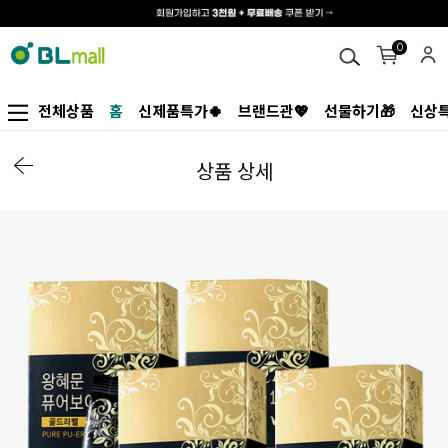
0
전체상품
홈
신제품특가🍀
브랜드관💖
선물하기🎁
신상특
상품 상세