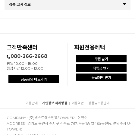
상품 고시 정보
고객만족센터
회원전용혜택
080-266-2668
쿠폰 받기
평일 10:00 - 18:00
점심시간 12:00 - 13:00
적립금 받기
등급혜택 받기
상품문의 바로가기
이용안내
개인정보 처리방침
이용약관
정품및보상안내
|
|
|
COMPANY : (주)넥스트에스엔엘/ OWNER : 이천수
ADDRESS : 경기도 용인시 수지구 신수로 767, A동 1층 134호(동천동, 분당수지 U-
TOWER)
CS CENTER : 080-266-2668