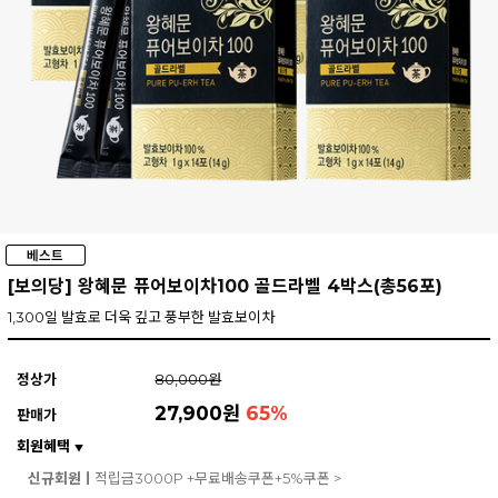
[보의당] 왕혜문 퓨어보이차100 골드라벨 4박스(총56포)
1,300일 발효로 더욱 깊고 풍부한 발효보이차
정상가
80,000원
27,900원
65
%
판매가
회원혜택
▼
신규회원ㅣ
적립금3000P +무료배송쿠폰+5%쿠폰 >