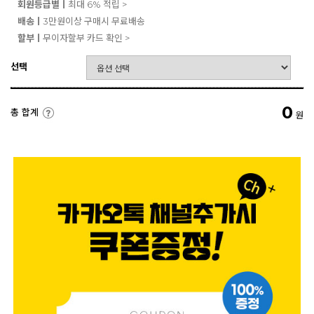
회원등급별ㅣ
최대 6% 적립 >
배송ㅣ
3만원이상 구매시 무료배송
할부ㅣ
무이자할부 카드 확인 >
선택
0
총 합계
원