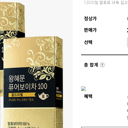
1,300일 발효로 더욱 깊
정상가
판매가
선택
총 합계
혜택