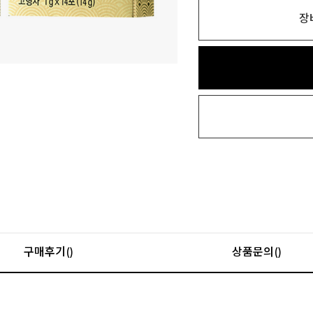
장
구매후기()
상품문의()