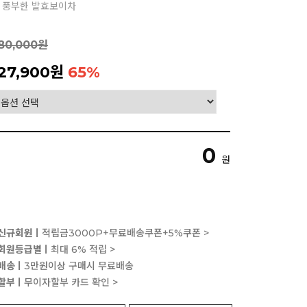
고 풍부한 발효보이차
80,000원
27,900원
65
%
0
원
신규회원ㅣ
적립금3000P+무료배송쿠폰+5%쿠폰 >
회원등급별ㅣ
최대 6% 적립 >
배송ㅣ
3만원이상 구매시 무료배송
할부ㅣ
무이자할부 카드 확인 >