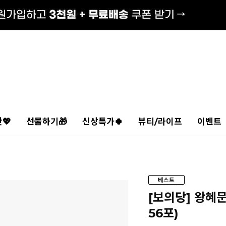
💖
선물하기🎁
신상특가🍀
뷰티/라이프
이벤트
[보의당] 왕혜
56포)