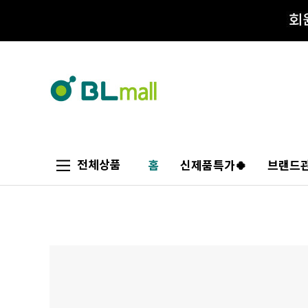
전체상품
홈
신제품특가🍀
브랜드관