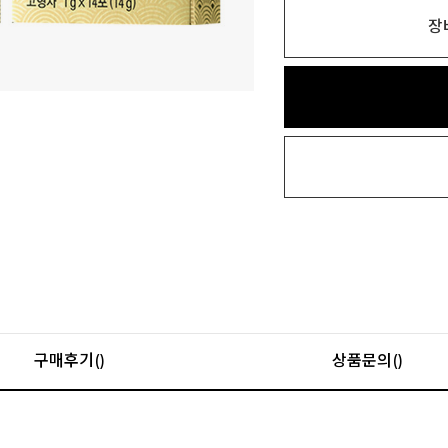
장
구매후기()
상품문의()