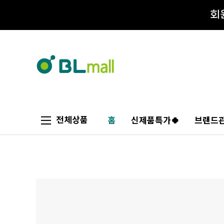
전체상품
홈
신제품특가🍀
브랜드관