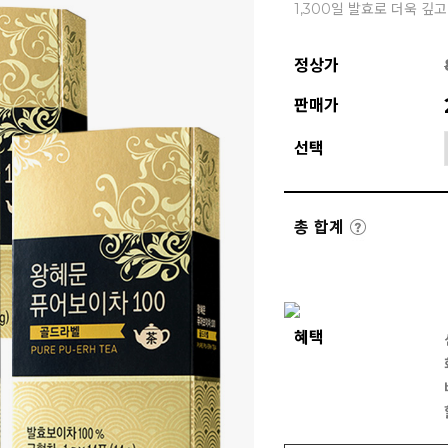
1,300일 발효로 더욱 깊
정상가
판매가
선택
총 합계
혜택