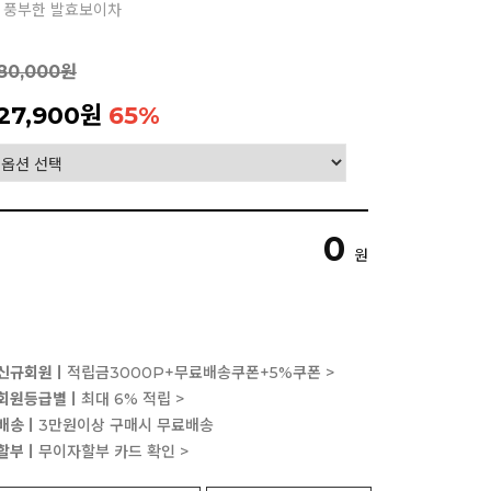
고 풍부한 발효보이차
80,000원
27,900원
65
%
0
원
신규회원ㅣ
적립금3000P+무료배송쿠폰+5%쿠폰 >
회원등급별ㅣ
최대 6% 적립 >
배송ㅣ
3만원이상 구매시 무료배송
할부ㅣ
무이자할부 카드 확인 >