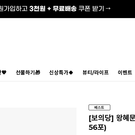
💖
선물하기🎁
신상특가🍀
뷰티/라이프
이벤트
[보의당] 왕혜
56포)