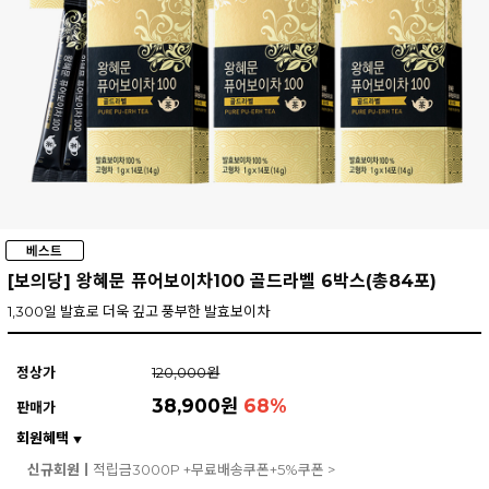
[보의당] 왕혜문 퓨어보이차100 골드라벨 6박스(총84포)
1,300일 발효로 더욱 깊고 풍부한 발효보이차
정상가
120,000원
38,900원
68
%
판매가
회원혜택
▼
신규회원ㅣ
적립금3000P +무료배송쿠폰+5%쿠폰 >