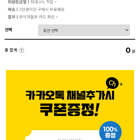
회원등급별ㅣ
최대 6% 적립 >
배송ㅣ
3만원이상 구매시 무료배송
할부ㅣ
무이자할부 카드 확인 >
선택
0
총 합계
원