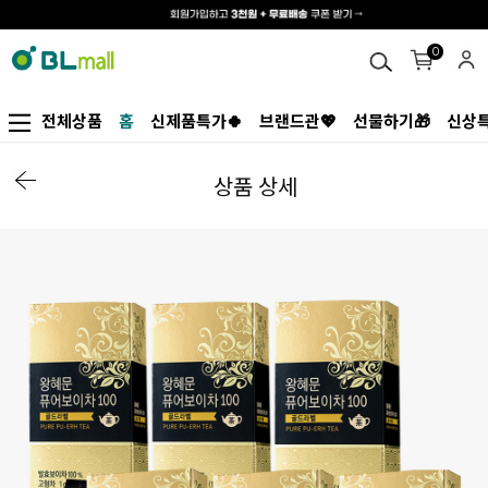
0
전체상품
홈
신제품특가🍀
브랜드관💖
선물하기🎁
신상특
상품 상세