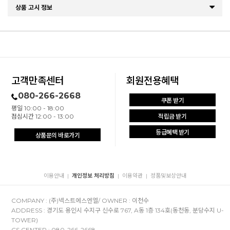
상품 고시 정보
고객만족센터
회원전용혜택
080-266-2668
쿠폰 받기
평일 10:00 - 18:00
점심시간 12:00 - 13:00
적립금 받기
등급혜택 받기
상품문의 바로가기
이용안내
개인정보 처리방침
이용약관
정품및보상안내
|
|
|
COMPANY : (주)넥스트에스엔엘/ OWNER : 이천수
ADDRESS : 경기도 용인시 수지구 신수로 767, A동 1층 134호(동천동, 분당수지 U-
TOWER)
CS CENTER : 080-266-2668