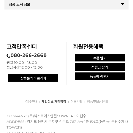
상품 고시 정보
고객만족센터
회원전용혜택
080-266-2668
쿠폰 받기
평일 10:00 - 18:00
점심시간 12:00 - 13:00
적립금 받기
등급혜택 받기
상품문의 바로가기
이용안내
개인정보 처리방침
이용약관
정품및보상안내
|
|
|
COMPANY : (주)넥스트에스엔엘/ OWNER : 이천수
ADDRESS : 경기도 용인시 수지구 신수로 767, A동 1층 134호(동천동, 분당수지 U-
TOWER)
CS CENTER : 080-266-2668