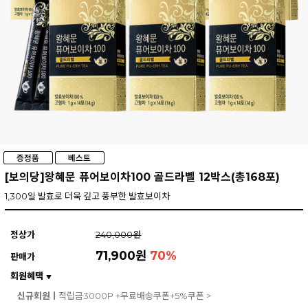
[보의당]왕혜문 퓨어보이차100 골드라벨 12박스(총168포)
1,300일 발효로 더욱 깊고 풍부한 발효보이차
정상가
240,000원
71,900원
70
%
판매가
회원혜택
▼
신규회원ㅣ
적립금3000P +무료배송쿠폰+5%쿠폰 >