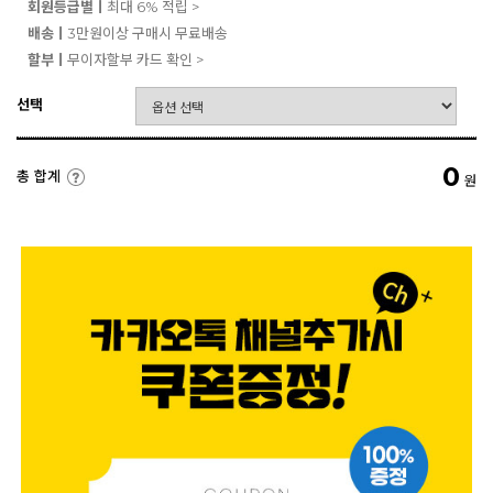
회원등급별ㅣ
최대 6% 적립 >
배송ㅣ
3만원이상 구매시 무료배송
할부ㅣ
무이자할부 카드 확인 >
선택
0
총 합계
원