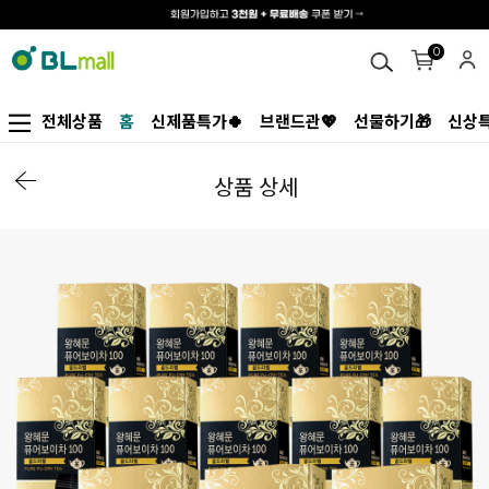
0
전체상품
홈
신제품특가🍀
브랜드관💖
선물하기🎁
신상특
상품 상세