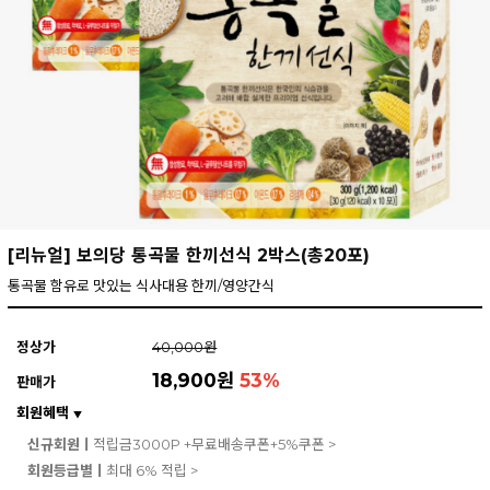
[리뉴얼] 보의당 통곡물 한끼선식 2박스(총20포)
통곡물 함유로 맛있는 식사대용 한끼/영양간식
정상가
40,000원
18,900원
53
%
판매가
회원혜택
▼
신규회원ㅣ
적립금3000P +무료배송쿠폰+5%쿠폰 >
회원등급별ㅣ
최대 6% 적립 >