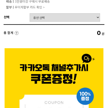
배송ㅣ
3만원이상 구매시 무료배송
할부ㅣ
무이자할부 카드 확인 >
선택
0
총 합계
원