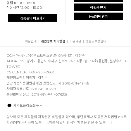
평일 10:00 - 18:00
점심시간 12:00 - 13:00
적립금 받기
등급혜택 받기
상품문의 바로가기
이용안내
개인정보 처리방침
이용약관
정품및보상안내
|
|
|
COMPANY : (주)넥스트에스엔엘/ OWNER : 이천수
ADDRESS : 경기도 용인시 수지구 신수로 767, A동 1층 134호(동천동, 분당수지 U-
TOWER)
CS CENTER : 080-266-2668
개인정보관리책임자 : 이천수
건강기능식품일반판매업 영업신고 : 제 2018-0114494호
사업자등록번호 : 891-86-00278
통신판매업신고 : 2019-용인수지-0763호
카카오플러스친구 +
당사의 모든 제작물의 저작권은 비엘몰에 있으며, 무단복제나 도용은 저작권법 (97조5
항)에의해 금지되어 있습니다.이를 위반시 법적인 처벌을 받을 수 있습니다