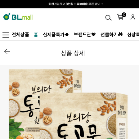
0
전체상품
홈
신제품특가🍀
브랜드관💖
선물하기🎁
신상특
상품 상세