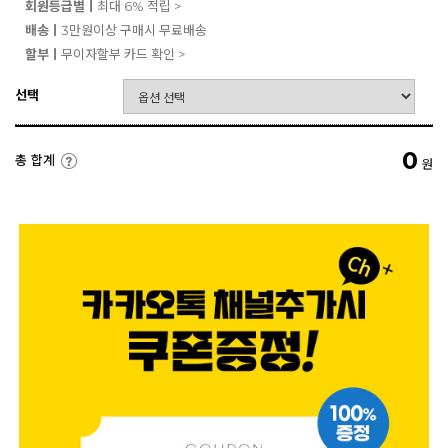
회원등급별ㅣ
최대 6% 적립 >
배송ㅣ
3만원이상 구매시 무료배송
할부ㅣ
무이자할부 카드 확인 >
선택
0
총 합계
원