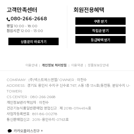
고객만족센터
회원전용혜택
080-266-2668
쿠폰 받기
평일 10:00 - 18:00
점심시간 12:00 - 13:00
적립금 받기
등급혜택 받기
상품문의 바로가기
이용안내
개인정보 처리방침
이용약관
정품및보상안내
|
|
|
COMPANY : (주)넥스트에스엔엘/ OWNER : 이천수
ADDRESS : 경기도 용인시 수지구 신수로 767, A동 1층 134호(동천동, 분당수지 U-
TOWER)
CS CENTER : 080-266-2668
개인정보관리책임자 : 이천수
건강기능식품일반판매업 영업신고 : 제 2018-0114494호
사업자등록번호 : 891-86-00278
통신판매업신고 : 2019-용인수지-0763호
카카오플러스친구 +