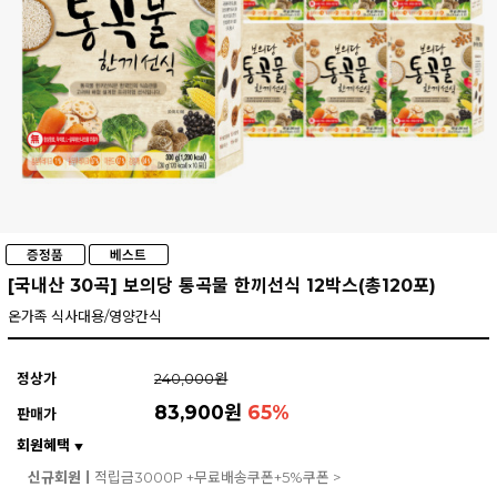
[국내산 30곡] 보의당 통곡물 한끼선식 12박스(총120포)
온가족 식사대용/영양간식
정상가
240,000원
83,900원
65
%
판매가
회원혜택
▼
신규회원ㅣ
적립금3000P +무료배송쿠폰+5%쿠폰 >