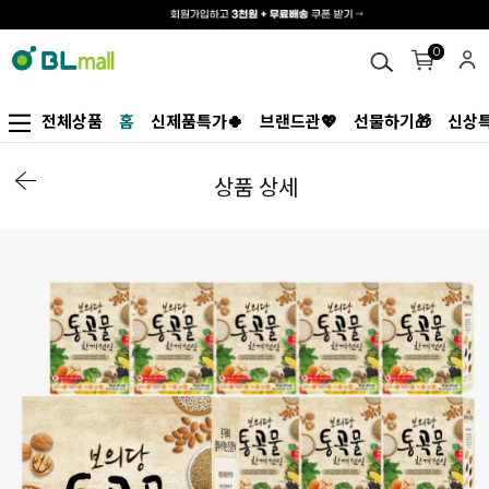
0
전체상품
홈
신제품특가🍀
브랜드관💖
선물하기🎁
신상특
상품 상세