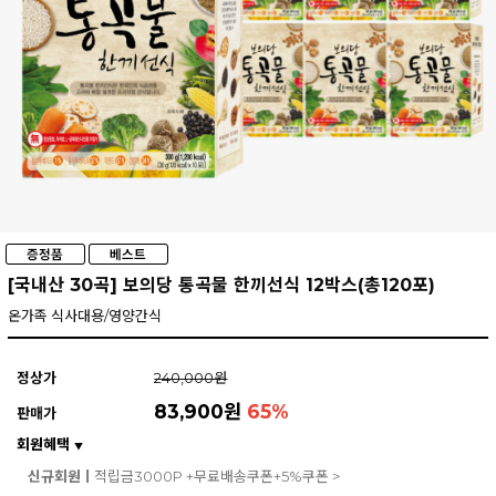
[국내산 30곡] 보의당 통곡물 한끼선식 12박스(총120포)
온가족 식사대용/영양간식
정상가
240,000원
83,900원
65
%
판매가
회원혜택
▼
신규회원ㅣ
적립금3000P +무료배송쿠폰+5%쿠폰 >