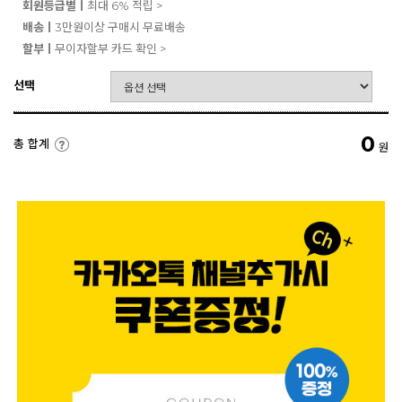
회원등급별ㅣ
최대 6% 적립 >
배송ㅣ
3만원이상 구매시 무료배송
할부ㅣ
무이자할부 카드 확인 >
선택
0
총 합계
원