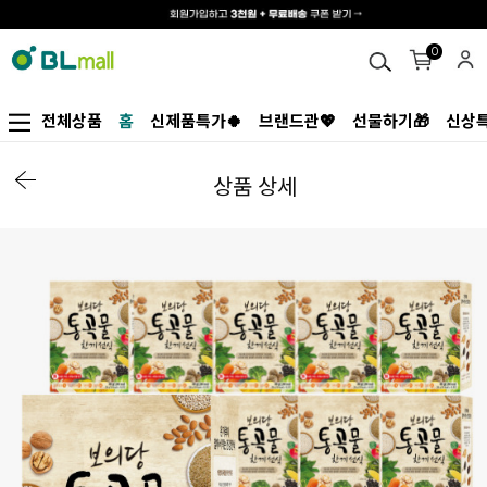
0
전체상품
홈
신제품특가🍀
브랜드관💖
선물하기🎁
신상특
상품 상세