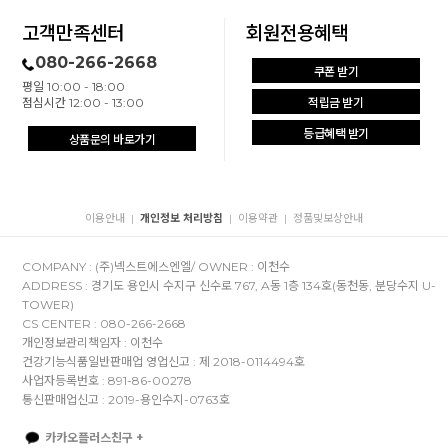
고객만족센터
회원전용혜택
080-266-2668
쿠폰 받기
평일 10:00 - 18:00
점심시간 12:00 - 13:00
적립금 받기
등급혜택 받기
상품문의 바로가기
이용안내
개인정보 처리방침
이용약관
정품및보상안내
|
|
|
COMPANY : (주)넥스트에스엔엘/ OWNER : 이천수
ADDRESS : 경기도 용인시 수지구 신수로 767, A동 1층 134호(동천동, 분당수지 U-
TOWER)
CS CENTER : 080-266-2668
개인정보관리책임자 : 이천수
건강기능식품일반판매업 영업신고 : 제 2018-0114494호
사업자등록번호 : 891-86-00278
통신판매업신고 : 2019-용인수지-0763호
카카오플러스친구 +