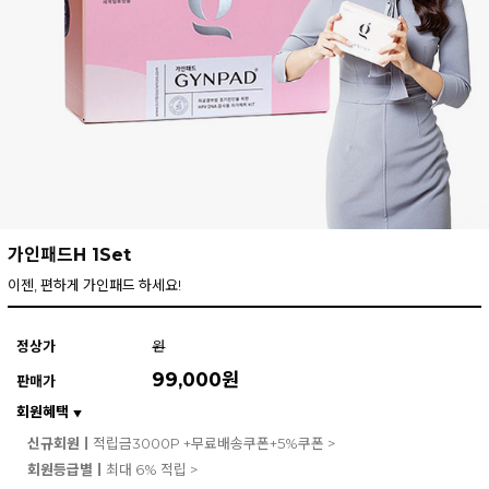
가인패드H 1Set
이젠, 편하게 가인패드 하세요!
정상가
원
99,000
원
판매가
회원혜택
▼
신규회원ㅣ
적립금3000P +무료배송쿠폰+5%쿠폰 >
회원등급별ㅣ
최대 6% 적립 >