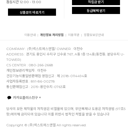
점심시간 12:00 - 13:00
적립금 받기
등급혜택 받기
상품문의 바로가기
이용안내
개인정보 처리방침
이용약관
정품및보상안내
|
|
|
COMPANY : (주)넥스트에스엔엘/ OWNER : 이천수
ADDRESS : 경기도 용인시 수지구 신수로 767, A동 1층 134호(동천동, 분당수지 U-
TOWER)
CS CENTER : 080-266-2668
개인정보관리책임자 : 이천수
건강기능식품일반판매업 영업신고 : 제 2018-0114494호
사업자등록번호 : 891-86-00278
통신판매업신고 : 2019-용인수지-0763호
카카오플러스친구 +
당사의 모든 제작물의 저작권은 비엘몰에 있으며, 무단복제나 도용은 저작권법 (97조5
항)에의해 금지되어 있습니다.이를 위반시 법적인 처벌을 받을 수 있습니다
Copyright © (주)넥스트에스앤엘 All rights reserved.