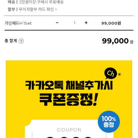
배송ㅣ
3만원이상 구매시 무료배송
할부ㅣ
무이자할부 카드 확인 >
가인패드H 1Set
99,000
원
99,000
총 합계
원