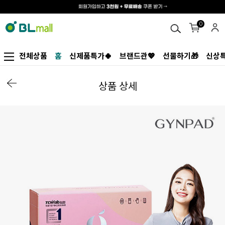
0
전체상품
홈
신제품특가🍀
브랜드관💖
선물하기🎁
신상특
상품 상세