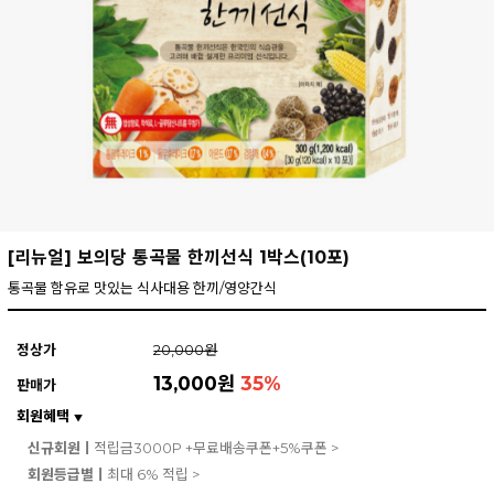
[리뉴얼] 보의당 통곡물 한끼선식 1박스(10포)
통곡물 함유로 맛있는 식사대용 한끼/영양간식
정상가
20,000원
13,000원
35
%
판매가
회원혜택
▼
신규회원ㅣ
적립금3000P +무료배송쿠폰+5%쿠폰 >
회원등급별ㅣ
최대 6% 적립 >