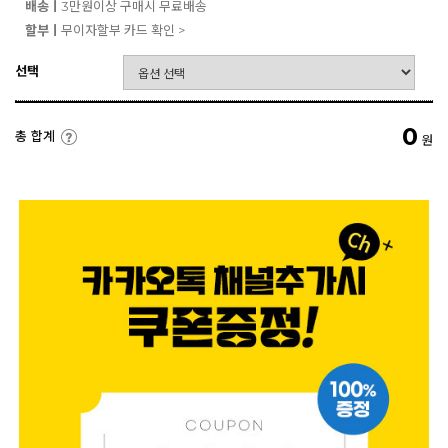
배송ㅣ
3만원이상 구매시 무료배송
할부ㅣ
무이자할부 카드 확인 >
선택
0
총 합계
원