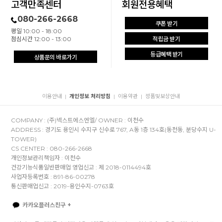
고객만족센터
회원전용혜택
080-266-2668
쿠폰 받기
평일 10:00 - 18:00
점심시간 12:00 - 13:00
적립금 받기
등급혜택 받기
상품문의 바로가기
이용안내
개인정보 처리방침
이용약관
정품및보상안내
|
|
|
COMPANY : (주)넥스트에스엔엘/ OWNER : 이천수
ADDRESS : 경기도 용인시 수지구 신수로 767, A동 1층 134호(동천동, 분당수지 U-
TOWER)
CS CENTER : 080-266-2668
개인정보관리책임자 : 이천수
건강기능식품일반판매업 영업신고 : 제 2018-0114494호
사업자등록번호 : 891-86-00278
통신판매업신고 : 2019-용인수지-0763호
카카오플러스친구 +