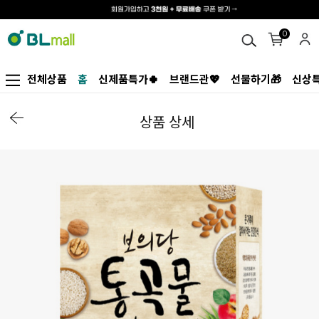
0
전체상품
홈
신제품특가🍀
브랜드관💖
선물하기🎁
신상특
상품 상세