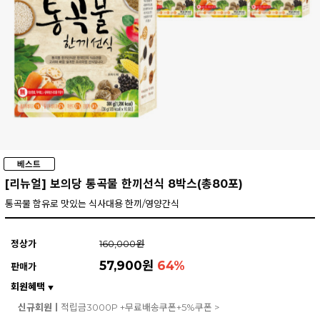
[리뉴얼] 보의당 통곡물 한끼선식 8박스(총80포)
통곡물 함유로 맛있는 식사대용 한끼/영양간식
정상가
160,000원
57,900원
64
%
판매가
회원혜택
▼
신규회원ㅣ
적립금3000P +무료배송쿠폰+5%쿠폰 >