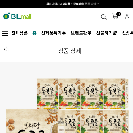
0
전체상품
홈
신제품특가🍀
브랜드관💖
선물하기🎁
신상특
상품 상세