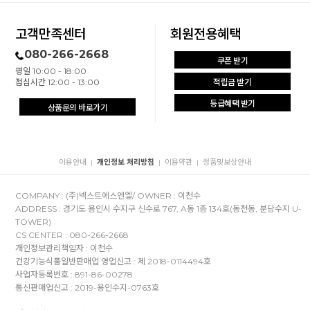
고객만족센터
회원전용혜택
080-266-2668
쿠폰 받기
평일 10:00 - 18:00
점심시간 12:00 - 13:00
적립금 받기
등급혜택 받기
상품문의 바로가기
이용안내
개인정보 처리방침
이용약관
정품및보상안내
|
|
|
COMPANY : (주)넥스트에스엔엘/ OWNER : 이천수
ADDRESS : 경기도 용인시 수지구 신수로 767, A동 1층 134호(동천동, 분당수지 U-
TOWER)
CS CENTER : 080-266-2668
개인정보관리책임자 : 이천수
건강기능식품일반판매업 영업신고 : 제 2018-0114494호
사업자등록번호 : 891-86-00278
통신판매업신고 : 2019-용인수지-0763호