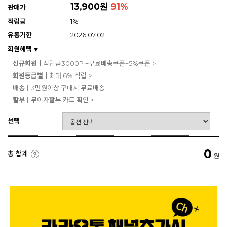
13,900원
91
%
판매가
적립금
1%
유통기한
2026.07.02
회원혜택
▼
신규회원ㅣ
적립금3000P +무료배송쿠폰+5%쿠폰 >
회원등급별ㅣ
최대 6% 적립 >
배송ㅣ
3만원이상 구매시 무료배송
할부ㅣ
무이자할부 카드 확인 >
선택
0
총 합계
원