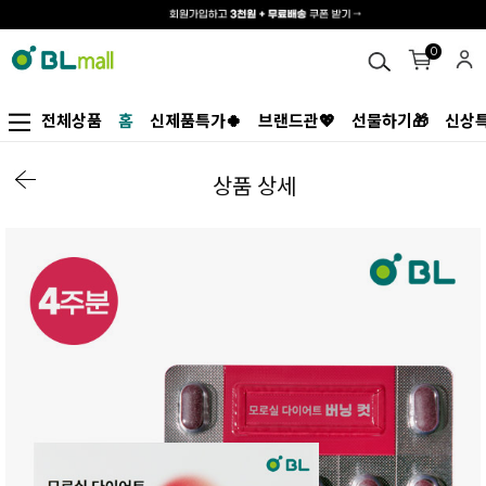
0
전체상품
홈
신제품특가🍀
브랜드관💖
선물하기🎁
신상특
상품 상세