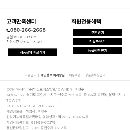
고객만족센터
회원전용혜택
080-266-2668
쿠폰 받기
평일 10:00 - 18:00
점심시간 12:00 - 13:00
적립금 받기
등급혜택 받기
상품문의 바로가기
이용안내
개인정보 처리방침
이용약관
정품및보상안내
|
|
|
COMPANY : (주)넥스트에스엔엘/ OWNER : 이천수
ADDRESS : 경기도 용인시 수지구 신수로 767, A동 1층 134호(동천동, 분당수지 U-
TOWER)
CS CENTER : 080-266-2668
개인정보관리책임자 : 이천수
건강기능식품일반판매업 영업신고 : 제 2018-0114494호
사업자등록번호 : 891-86-00278
통신판매업신고 : 2019-용인수지-0763호