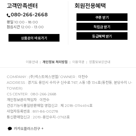
고객만족센터
회원전용혜택
080-266-2668
쿠폰 받기
평일 10:00 - 18:00
점심시간 12:00 - 13:00
적립금 받기
등급혜택 받기
상품문의 바로가기
이용안내
개인정보 처리방침
이용약관
정품및보상안내
|
|
|
COMPANY : (주)넥스트에스엔엘/ OWNER : 이천수
ADDRESS : 경기도 용인시 수지구 신수로 767, A동 1층 134호(동천동, 분당수지 U-
TOWER)
CS CENTER : 080-266-2668
개인정보관리책임자 : 이천수
건강기능식품일반판매업 영업신고 : 제 2018-0114494호
사업자등록번호 : 891-86-00278
통신판매업신고 : 2019-용인수지-0763호
카카오플러스친구 +