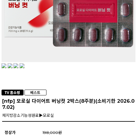
[nfp] 모로실 다이어트 버닝컷 2박스(8주분)(소비기한 2026.0
7.02)
체지방감소기능성원료▶모로실
정상가
198,000원