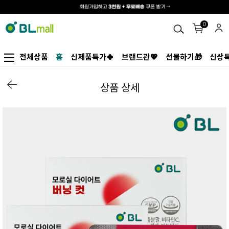
0
전체상품
홈
신제품특가🍀
브랜드관💖
선물하기🎁
신상특
상품 상세