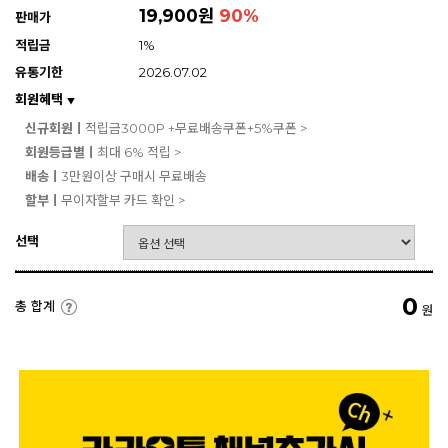
19,900원
90
%
판매가
적립금
1%
유통기한
2026.07.02
회원혜택
▼
신규회원ㅣ
적립금3000P +무료배송쿠폰+5%쿠폰 >
회원등급별ㅣ
최대 6% 적립 >
배송ㅣ
3만원이상 구매시 무료배송
할부ㅣ
무이자할부 카드 확인 >
선택
0
총 합계
원