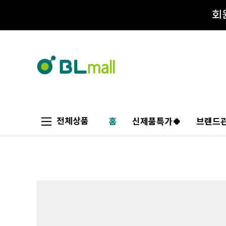
전체상품
홈
신제품특가🍀
브랜드관