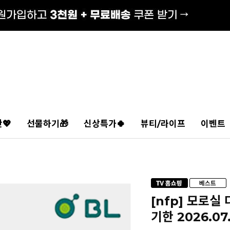
💖
선물하기🎁
신상특가🍀
뷰티/라이프
이벤트
[nfp] 모로실
기한 2026.07.