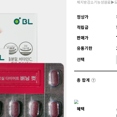
체지방감소기능성원료▶
정상가
적립금
판매가
유통기한
선택
총 합계
혜택