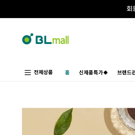
전체상품
홈
신제품특가🍀
브랜드관