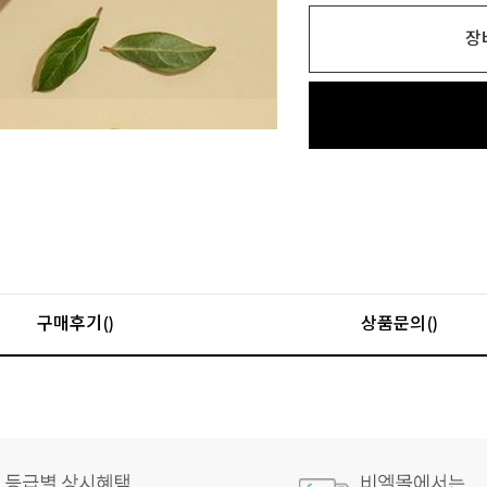
장
구매후기()
상품문의()