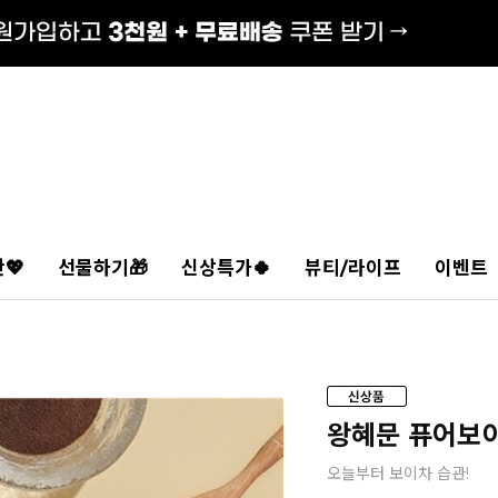
💖
선물하기🎁
신상특가🍀
뷰티/라이프
이벤트
왕혜문 퓨어보이
오늘부터 보이차 습관!