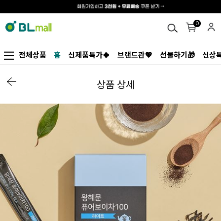
0
전체상품
홈
신제품특가🍀
브랜드관💖
선물하기🎁
신상특
상품 상세