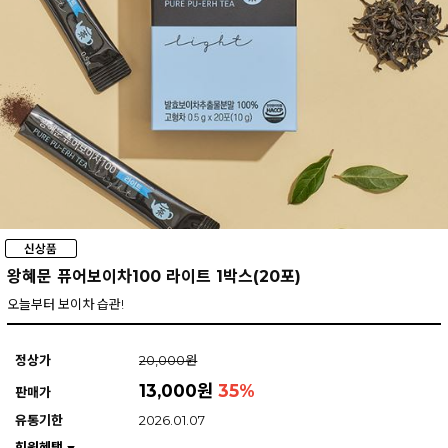
왕혜문 퓨어보이차100 라이트 1박스(20포)
오늘부터 보이차 습관!
정상가
20,000원
13,000원
35
%
판매가
유통기한
2026.01.07
회원혜택