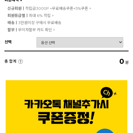
▼
신규회원ㅣ
적립금3000P +무료배송쿠폰+5%쿠폰 >
회원등급별ㅣ
최대 6% 적립 >
배송ㅣ
3만원이상 구매시 무료배송
할부ㅣ
무이자할부 카드 확인 >
선택
0
총 합계
원