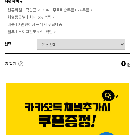
회원혜택
▼
신규회원ㅣ
적립금3000P +무료배송쿠폰+5%쿠폰 >
회원등급별ㅣ
최대 6% 적립 >
배송ㅣ
3만원이상 구매시 무료배송
할부ㅣ
무이자할부 카드 확인 >
선택
0
총 합계
원