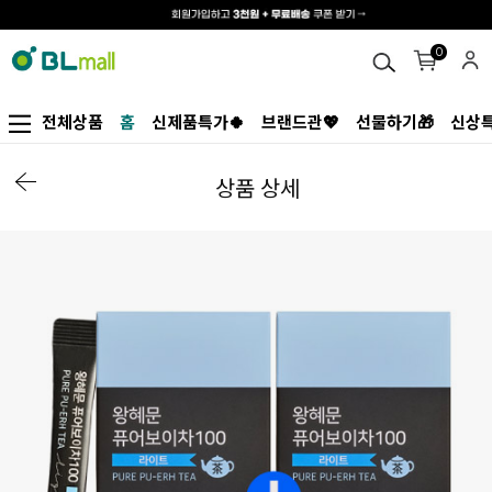
0
전체상품
홈
신제품특가🍀
브랜드관💖
선물하기🎁
신상특
상품 상세