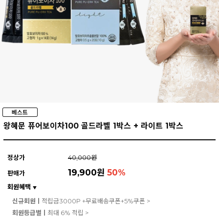
왕혜문 퓨어보이차100 골드라벨 1박스 + 라이트 1박스
정상가
40,000원
19,900원
50
%
판매가
회원혜택
▼
신규회원ㅣ
적립금3000P +무료배송쿠폰+5%쿠폰 >
회원등급별ㅣ
최대 6% 적립 >