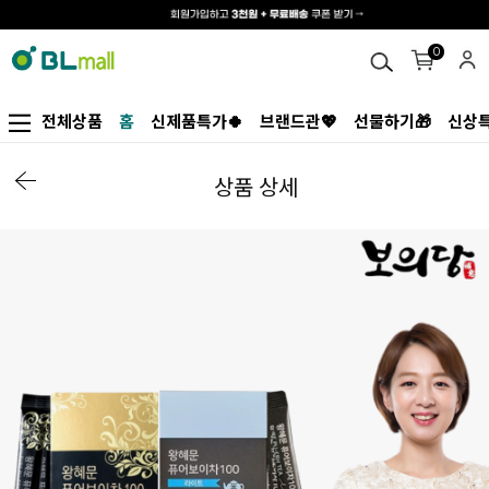
0
전체상품
홈
신제품특가🍀
브랜드관💖
선물하기🎁
신상특
상품 상세