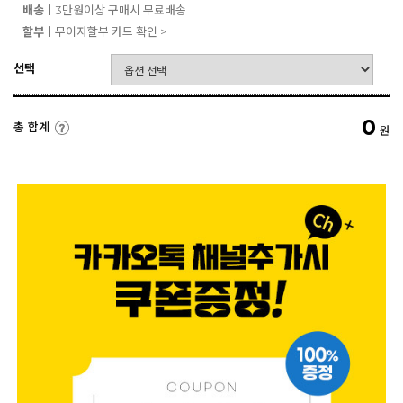
배송ㅣ
3만원이상 구매시 무료배송
할부ㅣ
무이자할부 카드 확인 >
선택
0
총 합계
원