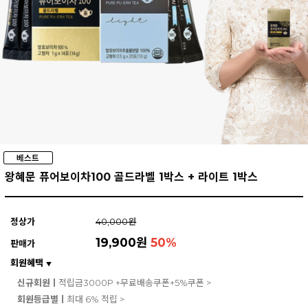
왕혜문 퓨어보이차100 골드라벨 1박스 + 라이트 1박스
정상가
40,000원
19,900원
50
%
판매가
회원혜택
▼
신규회원ㅣ
적립금3000P +무료배송쿠폰+5%쿠폰 >
회원등급별ㅣ
최대 6% 적립 >