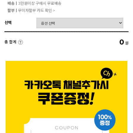
배송ㅣ
3만원이상 구매시 무료배송
할부ㅣ
무이자할부 카드 확인 >
선택
0
총 합계
원