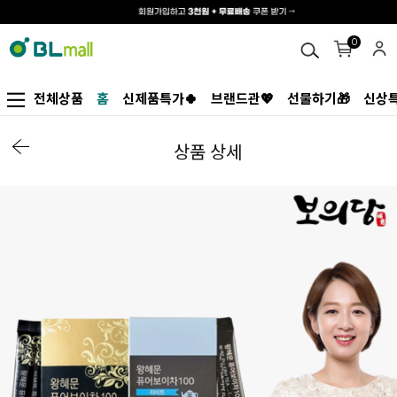
0
전체상품
홈
신제품특가🍀
브랜드관💖
선물하기🎁
신상특
상품 상세