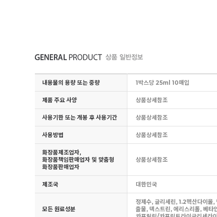
내용물의 용량 또는 중량
1박스당 25ml 10매입
제품 주요 사양
상품상세참조
사용기한 또는 개봉 후 사용기간
상품상세참조
사용방법
상품상세참조
화장품제조업자,
화장품책임판매업자 및 맞춤형
상품상세참조
화장품판매업자
제조국
대한민국
정제수, 글리세린, 1.2헥산다이
모든 원료성분
출물, 덱스트린, 에리스리톨, 
카프릴릭/카프릭트라이글리세라이