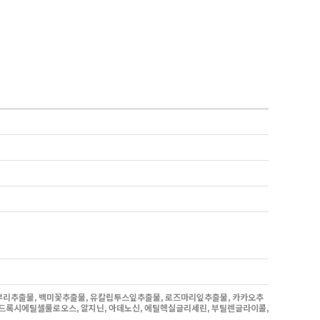
우엉뿌리추출물, 백미꽃추출물, 유칼립투스잎추출물, 로즈마리잎추출물, 카카오추
드록시에틸셀룰로오스, 알지닌, 아데노신, 에틸헥실글리세린, 부틸렌글라이콜,