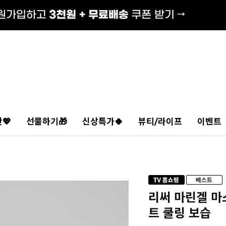
💖
선물하기🎁
신상특가🍀
뷰티/라이프
이벤트
리써 마린겔 마
트 쿨링 보습