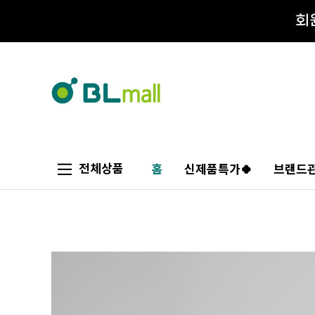
전체상품
홈
신제품특가🍀
브랜드관