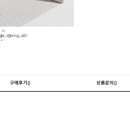
구매후기()
상품문의()