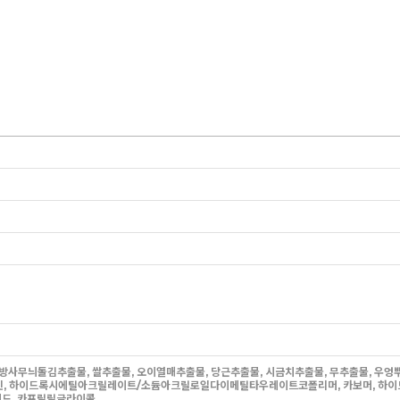
올, 방사무늬돌김추출물, 쌀추출물, 오이열매추출물, 당근추출물, 시금치추출물, 무추출물, 
베타인, 하이드록시에틸아크릴레이트/소듐아크릴로일다이메틸타우레이트코폴리머, 카보머, 하이
드, 카프릴릴글라이콜