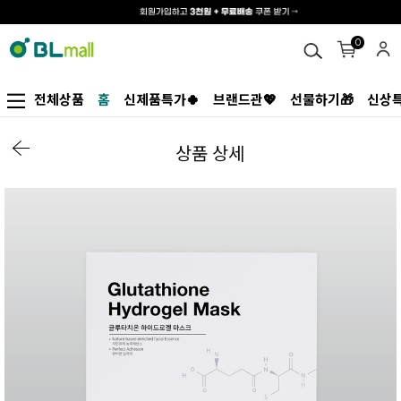
0
전체상품
홈
신제품특가🍀
브랜드관💖
선물하기🎁
신상특
상품 상세