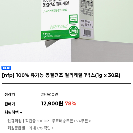
[nfp] 100% 유기농 동결건조 컬리케일 1박스(1g x 30포)
정상가
59,900원
12,900원
78
%
판매가
회원혜택
▼
신규회원ㅣ
적립금3000P +무료배송쿠폰+5%쿠폰 >
회원등급별ㅣ
최대 6% 적립 >