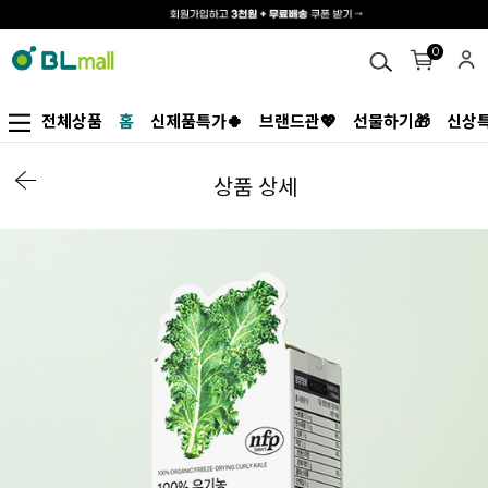
0
전체상품
홈
신제품특가🍀
브랜드관💖
선물하기🎁
신상특
상품 상세