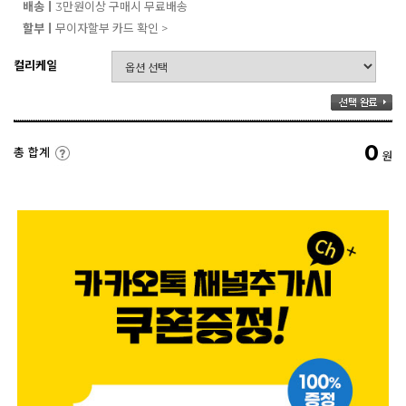
배송ㅣ
3만원이상 구매시 무료배송
할부ㅣ
무이자할부 카드 확인 >
컬리케일
0
총 합계
원