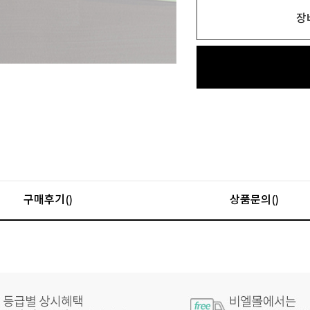
장
구매후기()
상품문의()