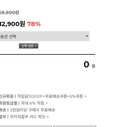
59,900원
12,900원
78
%
0
원
신규회원ㅣ
적립금3000P+무료배송쿠폰+5%쿠폰 >
회원등급별ㅣ
최대 6% 적립 >
배송ㅣ
3만원이상 구매시 무료배송
할부ㅣ
무이자할부 카드 확인 >