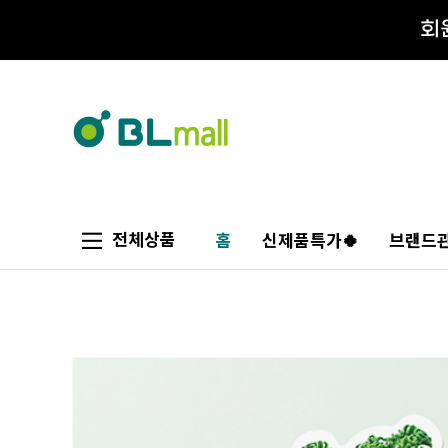
전체상품
홈
신제품특가🍀
브랜드관