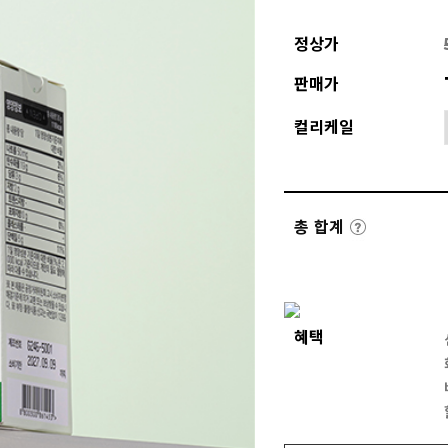
정상가
판매가
컬리케일
총 합계
혜택