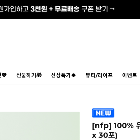
💖
선물하기🎁
신상특가🍀
뷰티/라이프
이벤트
[nfp] 100
x 30포)