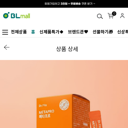
0
전체상품
홈
신제품특가🍀
브랜드관💖
선물하기🎁
신상특
상품 상세