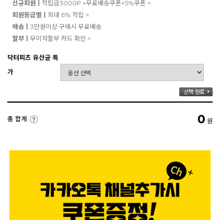
신규회원ㅣ
적립금3000P +무료배송쿠폰+5%쿠폰 >
회원등급별ㅣ
최대 6% 적립 >
배송ㅣ
3만원이상 구매시 무료배송
할부ㅣ
무이자할부 카드 확인 >
닥터피츠 유산균 특
가
0
총 합계
원