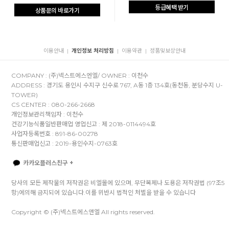
등급혜택 받기
상품문의 바로가기
이용안내
개인정보 처리방침
이용약관
정품및보상안내
|
|
|
COMPANY : (주)넥스트에스엔엘/ OWNER : 이천수
ADDRESS : 경기도 용인시 수지구 신수로 767, A동 1층 134호(동천동, 분당수지 U-
TOWER)
CS CENTER : 080-266-2668
개인정보관리책임자 : 이천수
건강기능식품일반판매업 영업신고 : 제 2018-0114494호
사업자등록번호 : 891-86-00278
통신판매업신고 : 2019-용인수지-0763호
카카오플러스친구 +
당사의 모든 제작물의 저작권은 비엘몰에 있으며, 무단복제나 도용은 저작권법 (97조5
항)에의해 금지되어 있습니다.이를 위반시 법적인 처벌을 받을 수 있습니다
Copyright © (주)넥스트에스앤엘 All rights reserved.