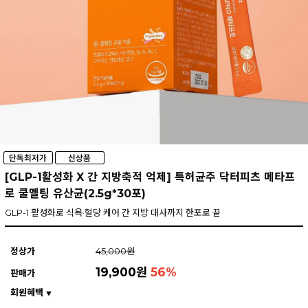
[GLP-1활성화 X 간 지방축적 억제] 특허균주 닥터피츠 메타프
로 쿨멜팅 유산균(2.5g*30포)
GLP-1 활성화로 식욕·혈당 케어 간 지방 대사까지 한포로 끝
정상가
45,000원
19,900원
56
%
판매가
회원혜택
▼