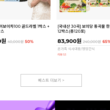
어보이차100 골드라벨 1박스 +
[국내산 30곡] 보의당 통곡물 
박스
12박스(총120포)
0원
83,900원
50%
65
40,000
원
240,000
원
온가족 식사대용/영양간식
리뷰 53
베스트 더보기 >