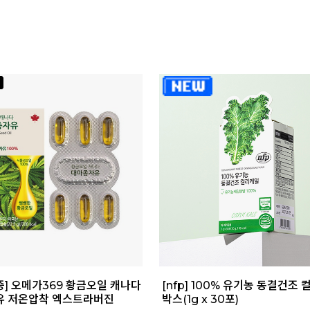
증] 오메가369 황금오일 캐나다
[nfp] 100% 유기농 동결건조 
유 저온압착 엑스트라버진
박스(1g x 30포)