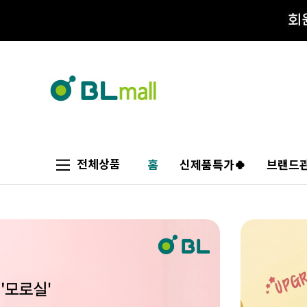
전체상품
홈
신제품특가🍀
브랜드관