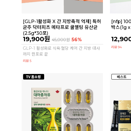
[GLP-1활성화 X 간 지방축적 억제] 특허
[nfp] 
균주 닥터피츠 메타프로 쿨멜팅 유산균
박스(1g x
(2.5g*30포)
19,900원
12,90
56%
45,000
원
리뷰 94
GLP-1 활성화로 식욕·혈당 케어 간 지방 대사
까지 한포로 끝
리뷰 5