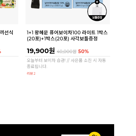
한끼선식
1+1 왕혜문 퓨어보이차100 라이트 1박스
(20포)+1박스(20포) 사각보틀증정
19,900원
%
50%
40,000
원
오늘부터 보이차 습관! // 사은품 소진 시 자동
종료됩니다.
리뷰 2