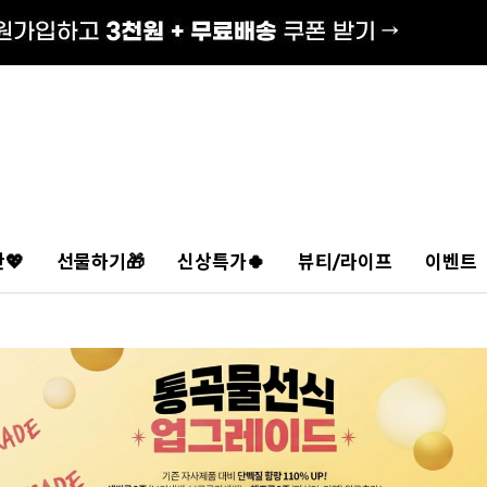
💖
선물하기🎁
신상특가🍀
뷰티/라이프
이벤트