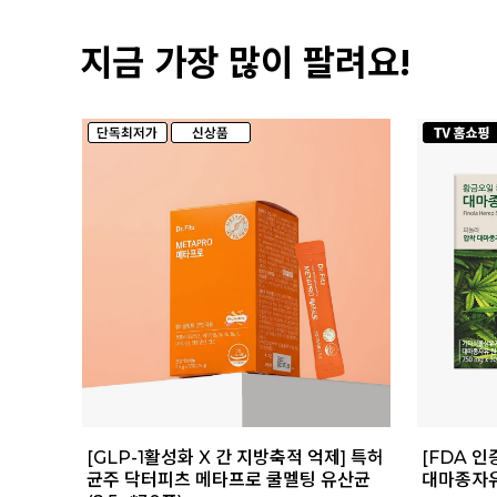
지금 가장 많이 팔려요!
[GLP-1활성화 X 간 지방축적 억제] 특허
[FDA 인
균주 닥터피츠 메타프로 쿨멜팅 유산균
대마종자