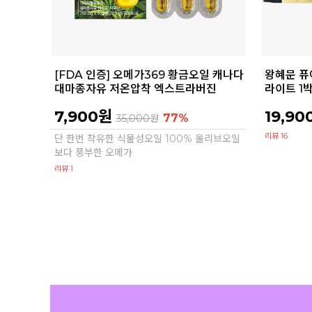
[FDA 인증] 오메가369 황금오일 캐나다
왕혜문 퓨
대마종자유 저온압착 엑스트라버진
라이트 1
7,900원
19,90
77%
35,000
원
리뷰 16
단 한번 착유한 식물성오일 100% 올리브오일
보다 풍부한 오메가
리뷰 1