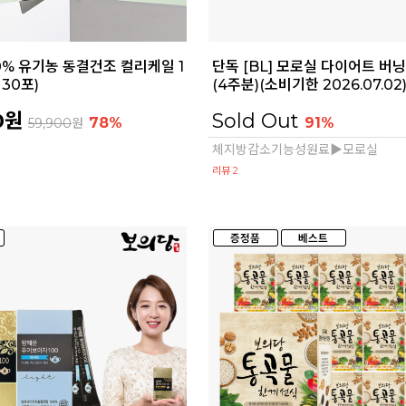
100% 유기농 동결건조 컬리케일 1
단독 [BL] 모로실 다이어트 버닝
 30포)
(4주분)(소비기한 2026.07.02
0원
Sold Out
78%
91%
59,900
원
체지방감소기능성원료▶모로실
리뷰 2