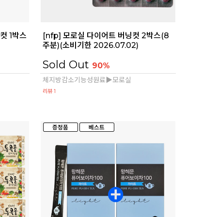
컷 1박스
[nfp] 모로실 다이어트 버닝컷 2박스(8
)
주분)(소비기한 2026.07.02)
Sold Out
90%
체지방감소기능성원료▶모로실
리뷰 1