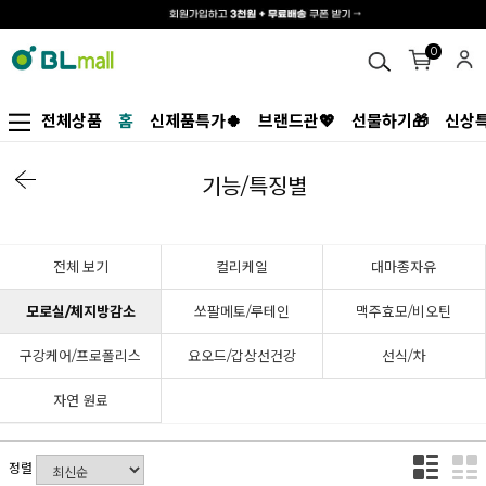
0
전체상품
홈
신제품특가🍀
브랜드관💖
선물하기🎁
신상특
기능/특징별
전체 보기
컬리케일
대마종자유
모로실/체지방감소
쏘팔메토/루테인
맥주효모/비오틴
구강케어/프로폴리스
요오드/갑상선건강
선식/차
자연 원료
정렬