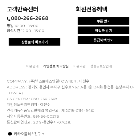
고객만족센터
회원전용혜택
080-266-2668
쿠폰 받기
평일 10:00 - 18:00
점심시간 12:00 - 13:00
적립금 받기
등급혜택 받기
상품문의 바로가기
이용안내
개인정보 처리방침
이용약관
정품및보상안내
|
|
|
COMPANY : (주)넥스트에스엔엘/ OWNER : 이천수
ADDRESS : 경기도 용인시 수지구 신수로 767, A동 1층 134호(동천동, 분당수지 U-
TOWER)
CS CENTER : 080-266-2668
개인정보관리책임자 : 이천수
건강기능식품일반판매업 영업신고 : 제 2018-0114494호
사업자등록번호 : 891-86-00278
통신판매업신고 : 2019-용인수지-0763호
카카오플러스친구 +