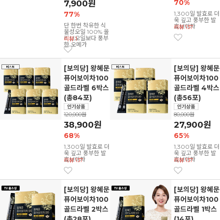
70%
7,900원
1,300일 발효로 더
77%
욱 깊고 풍부한 발
단 한번 착유한 식
효보이차
리뷰 137
물성오일 100% 올
리브오일보다 풍부
리뷰 1
한 오메가
[보의당] 왕혜문
[보의당] 왕혜문
퓨어보이차100
퓨어보이차100
골드라벨 6박스
골드라벨 4박스
(총84포)
(총56포)
120,000원
80,000원
38,900원
27,900원
68%
65%
1,300일 발효로 더
1,300일 발효로 더
욱 깊고 풍부한 발
욱 깊고 풍부한 발
효보이차
효보이차
리뷰 137
리뷰 137
[보의당] 왕혜문
[보의당] 왕혜문
퓨어보이차100
퓨어보이차100
골드라벨 2박스
골드라벨 1박스
(총28포)
(14포)