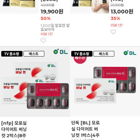
40,000원
20,000원
19,900원
13,000원
50%
35%
1,300일 발효한 발
리뷰 137
효보이차
리뷰 137
단독 [BL] 모로
[nfp] 모로실
실 다이어트 버
다이어트 버닝
닝컷 1박스(4주
컷 2박스(8주