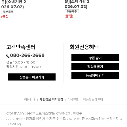
분)(소비기한 2
분)(소비기한 2
026.07.02)
026.07.02)
(품절)
(품절)
고객만족센터
회원전용혜택
080-266-2668
쿠폰 받기
평일 10:00 - 18:00
점심시간 12:00 - 13:00
적립금 받기
등급혜택 받기
상품문의 바로가기
이용안내
개인정보 처리방침
이용약관
정품및보상안내
|
|
|
COMPANY : (주)넥스트에스엔엘/ OWNER : 이천수
ADDRESS : 경기도 용인시 수지구 신수로 767, A동 1층 134호(동천동, 분당수지 U-
TOWER)