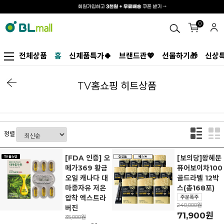
0
전체상품
홈
신제품특가🍀
브랜드관💖
선물하기🎁
신상특
TV홈쇼핑 히트상품
정렬
[FDA 인증] 오
[보의당]왕혜문
메가369 황금
퓨어보이차100
오일 캐나다 대
골드라벨 12박
마종자유 저온
스(총168포)
압착 엑스트라
240,000원
버진
71,900원
35,000원