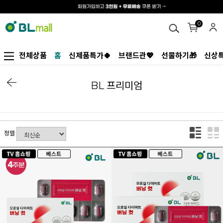
0
전체상품
홈
신제품특가🍀
브랜드관💖
선물하기🎁
신상특
BL 프리미엄
정렬