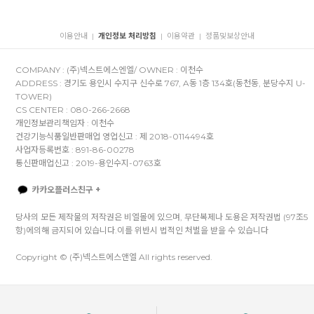
이용안내
개인정보 처리방침
이용약관
정품및보상안내
|
|
|
COMPANY : (주)넥스트에스엔엘/ OWNER : 이천수
ADDRESS : 경기도 용인시 수지구 신수로 767, A동 1층 134호(동천동, 분당수지 U-
TOWER)
CS CENTER : 080-266-2668
개인정보관리책임자 : 이천수
건강기능식품일반판매업 영업신고 : 제 2018-0114494호
사업자등록번호 : 891-86-00278
통신판매업신고 : 2019-용인수지-0763호
카카오플러스친구 +
당사의 모든 제작물의 저작권은 비엘몰에 있으며, 무단복제나 도용은 저작권법 (97조5
항)에의해 금지되어 있습니다.이를 위반시 법적인 처벌을 받을 수 있습니다
Copyright © (주)넥스트에스앤엘 All rights reserved.