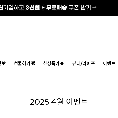
💖
선물하기🎁
신상특가🍀
뷰티/라이프
이벤트
2025 4월 이벤트