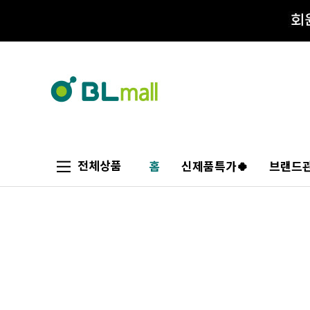
전체상품
홈
신제품특가🍀
브랜드관