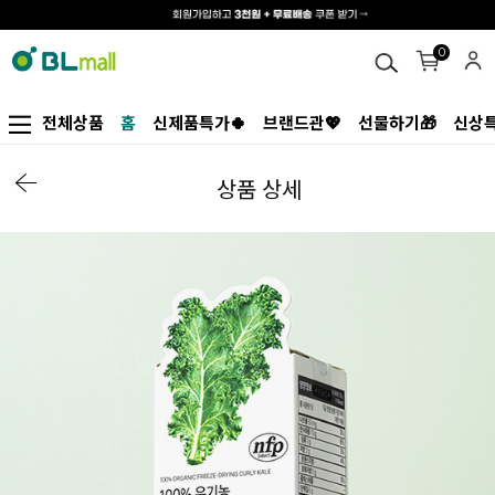
0
전체상품
홈
신제품특가🍀
브랜드관💖
선물하기🎁
신상특
상품 상세