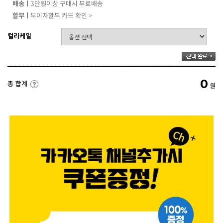
배송ㅣ
3만원이상 구매시 무료배송
할부ㅣ
무이자할부 카드 확인 >
컬리케일
0
총 합계
원