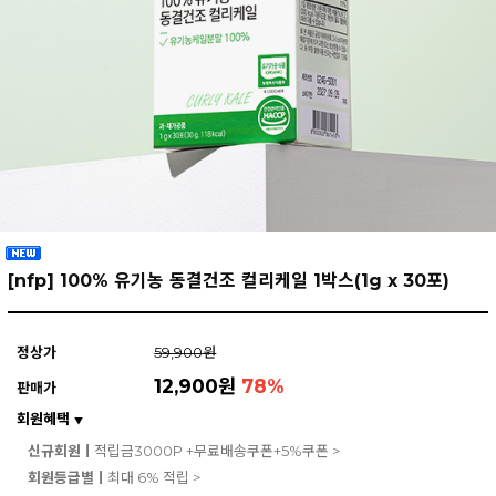
[nfp] 100% 유기농 동결건조 컬리케일 1박스(1g x 30포)
정상가
59,900원
12,900원
78
%
판매가
회원혜택
▼
신규회원ㅣ
적립금3000P +무료배송쿠폰+5%쿠폰 >
회원등급별ㅣ
최대 6% 적립 >