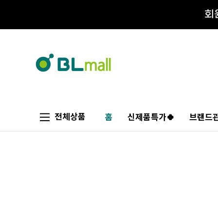
전체상품
홈
신제품특가🍀
브랜드관