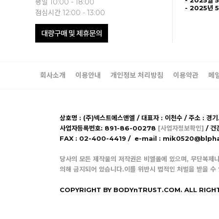
- 2025월 
평일 10:00 - 18:00
- 2025년 
점심시간 12:00 - 13:00
회사소개
이용안내
개인정보 처리방침
이용약관
메
상호명 : (주)넥스트에스앤엘 / 대표자 : 이천수 / 주소 : 경
사업자등록번호: 891-86-00278
[사업자정보확인]
/ 건
FAX : 02-400-4419 / e-mail : mik0520@b
당사의 모든 제작물의 저작권은 비엘몰에 있으며, 무단복제나
의해 금지되어 있습니다.이를 위반시 법적인 처벌을 받을 수
COPYRIGHT BY BODYnTRUST.COM. ALL RIGH