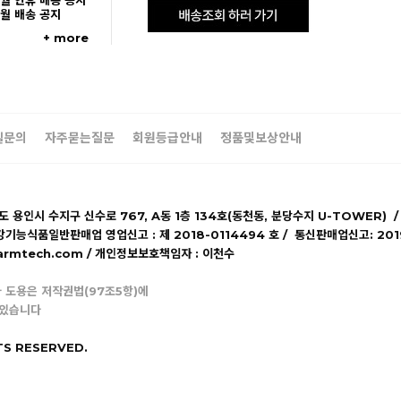
5월 연휴 배송 공지
5월 배송 공지
+ more
일문의
자주묻는질문
회원등급안내
정품및보상안내
기도 용인시 수지구 신수로 767, A동 1층 134호(동천동, 분당수지 U-TOWER) /
강기능식품일반판매업 영업신고 : 제 2018-0114494 호 / 통신판매업신고: 20
lpharmtech.com / 개인정보보호책임자 : 이천수
 도용은 저작권법(97조5항)에
 있습니다
TS RESERVED.