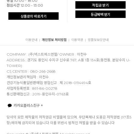
평일 10:00 - 18:00
점심시간 12:00 - 13:00
적립금 받기
등급혜택 받기
상품문의 바로가기
이용안내
개인정보 처리방침
이용약관
정품및보상안내
|
|
|
COMPANY : (주)넥스트에스엔엘/ OWNER : 이천수
ADDRESS : 경기도 용인시 수지구 신수로 767, A동 1층 134호(동천동, 분당수지 U-
TOWER)
CS CENTER : 080-266-2668
개인정보관리책임자 : 이천수
건강기능식품일반판매업 영업신고 : 제 2018-0114494호
사업자등록번호 : 891-86-00278
통신판매업신고 : 2019-용인수지-0763호
카카오플러스친구 +
당사의 모든 제작물의 저작권은 비엘몰에 있으며, 무단복제나 도용은 저작권법 (97조5
항)에의해 금지되어 있습니다.이를 위반시 법적인 처벌을 받을 수 있습니다