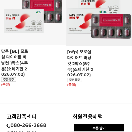
단독 [BL] 모로
[nfp] 모로실
실 다이어트 버
다이어트 버닝
닝컷 1박스(4주
컷 2박스(8주
분)(소비기한 2
분)(소비기한 2
026.07.02)
026.07.02)
(품절)
(품절)
고객만족센터
회원전용혜택
080-266-2668
쿠폰 받기