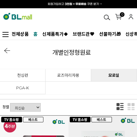
0
전체상품
홈
신제품특가🍀
브랜드관💖
선물하기🎁
신상특
개별인정형원료
천심련
로즈마리자몽
모로실
PGA-K
정렬